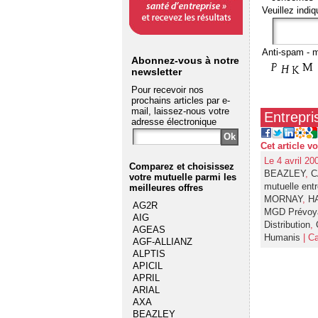
Veuillez indiq
Anti-spam - m
Abonnez-vous à notre
newsletter
Pour recevoir nos
prochains articles par e-
mail, laissez-nous votre
Entrepri
adresse électronique
Cet article v
Le 4 avril 20
Comparez et choisissez
BEAZLEY
,
C
votre mutuelle
parmi les
mutuelle entr
meilleures offres
MORNAY
,
H
AG2R
MGD Prévoy
AIG
Distribution
,
AGEAS
Humanis
| Ca
AGF-ALLIANZ
ALPTIS
APICIL
APRIL
ARIAL
AXA
BEAZLEY