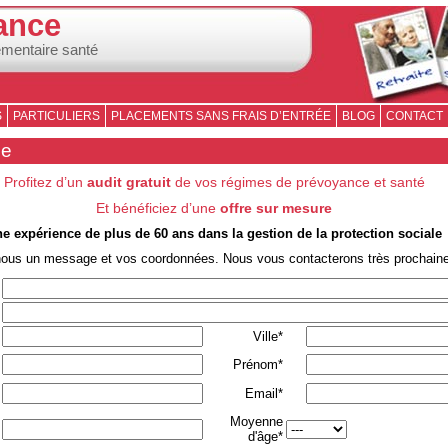
ance
émentaire santé
S
PARTICULIERS
PLACEMENTS SANS FRAIS D’ENTRÉE
BLOG
CONTACT
se
Profitez d’un
audit gratuit
de vos régimes de prévoyance et santé
Et bénéficiez d’une
offre sur mesure
e expérience de plus de 60 ans dans la gestion de la protection sociale
nous un message et vos coordonnées. Nous vous contacterons très prochain
Ville*
Prénom*
Email*
Moyenne
d'âge*