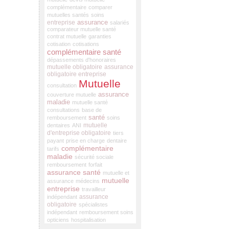
complémentaire
comparer
mutuelles santés
soins
assurance
entreprise
salariés
comparateur mutuelle santé
contrat mutuelle
garanties
cotisation
cotisations
complémentaire santé
dépassements d'honoraires
mutuelle obligatoire
assurance
obligatoire entreprise
Mutuelle
consultation
assurance
couverture mutuelle
maladie
mutuelle santé
consultations
base de
santé
remboursement
soins
mutuelle
dentaires
ANI
d'entreprise obligatoire
tiers
payant
prise en charge
dentaire
complémentaire
tarifs
maladie
sécurité sociale
remboursement
forfait
assurance santé
mutuelle et
mutuelle
assurance
médecins
entreprise
travailleur
assurance
indépendant
obligatoire
spécialistes
indépendant
remboursement soins
opticiens
hospitalisation