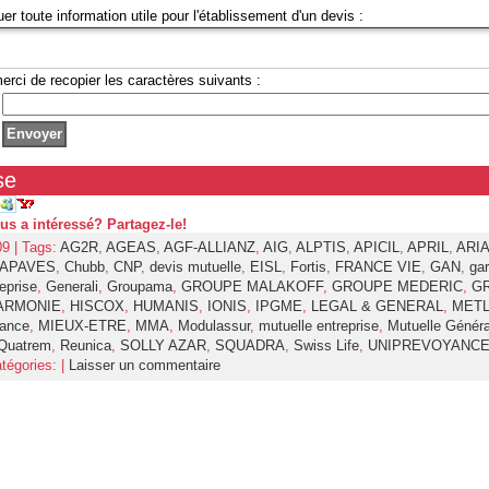
uer toute information utile pour l'établissement d'un devis :
erci de recopier les caractères suivants :
se
ous a intéressé? Partagez-le!
09 | Tags:
AG2R
,
AGEAS
,
AGF-ALLIANZ
,
AIG
,
ALPTIS
,
APICIL
,
APRIL
,
ARI
APAVES
,
Chubb
,
CNP
,
devis mutuelle
,
EISL
,
Fortis
,
FRANCE VIE
,
GAN
,
gar
eprise
,
Generali
,
Groupama
,
GROUPE MALAKOFF
,
GROUPE MEDERIC
,
G
ARMONIE
,
HISCOX
,
HUMANIS
,
IONIS
,
IPGME
,
LEGAL & GENERAL
,
METL
ance
,
MIEUX-ETRE
,
MMA
,
Modulassur
,
mutuelle entreprise
,
Mutuelle Génér
Quatrem
,
Reunica
,
SOLLY AZAR
,
SQUADRA
,
Swiss Life
,
UNIPREVOYANC
tégories: |
Laisser un commentaire