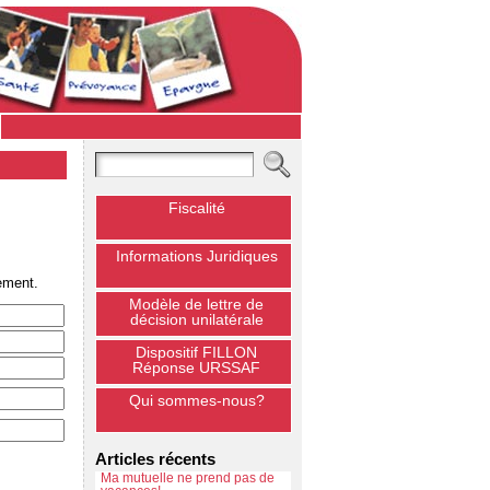
Fiscalité
Informations Juridiques
ement.
Modèle de lettre de
décision unilatérale
Dispositif FILLON
Réponse URSSAF
Qui sommes-nous?
Articles récents
Ma mutuelle ne prend pas de