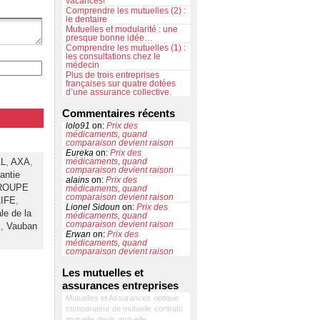
vacances!
Comprendre les mutuelles (2) :
le dentaire
Mutuelles et modularité : une
presque bonne idée…
Comprendre les mutuelles (1) :
les consultations chez le
médecin
Plus de trois entreprises
françaises sur quatre dotées
d’une assurance collective.
Commentaires récents
lolo91
on:
Prix des
médicaments, quand
comparaison devient raison
Eureka
on:
Prix des
AL
,
AXA
,
médicaments, quand
comparaison devient raison
antie
alains
on:
Prix des
ROUPE
médicaments, quand
comparaison devient raison
IFE
,
Lionel Sidoun
on:
Prix des
ale de la
médicaments, quand
comparaison devient raison
E
,
Vauban
Erwan
on:
Prix des
médicaments, quand
comparaison devient raison
Les mutuelles et
assurances entreprises
Mutuelles et Assurances
optique
comparateur de mutuelle
contrats
mutuelle
devis mutuelle