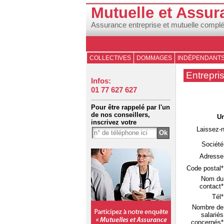
Mutuelle et Assur
Assurance entreprise et mutuelle compl
COLLECTIVES
DOMMAGES
INDÉPENDANT
Entrepri
Infos:
01 77 627 627
Pour être rappelé par l'un
de nos conseillers,
Un
inscrivez votre
Laissez-
Société
Adresse
Code postal*
Nom du
contact*
Tél*
Nombre de
salariés
concernés*