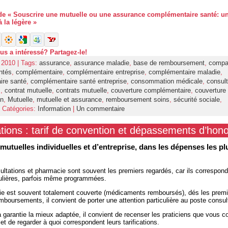
e de « Souscrire une mutuelle ou une assurance complémentaire santé: un
 la légère »
ous a intéressé? Partagez-le!
r 2010 | Tags:
assurance
,
assurance maladie
,
base de remboursement
,
compa
ntés
,
complémentaire
,
complémentaire entreprise
,
complémentaire maladie
,
ire santé
,
complémentaire santé entreprise
,
consommation médicale
,
consult
s
,
contrat mutuelle
,
contrats mutuelle
,
couverture complémentaire
,
couverture
on
,
Mutuelle
,
mutuelle et assurance
,
remboursement soins
,
sécurité sociale
,
 Catégories:
Information
|
Un commentaire
tions : tarif de convention et dépassements d’hono
 mutuelles individuelles et d’entreprise, dans les dépenses les pl
ultations et pharmacie sont souvent les premiers regardés, car ils correspon
ulières, parfois même programmées.
ie est souvent totalement couverte (médicaments remboursés), dés les premi
boursements, il convient de porter une attention particulière au poste consul
a garantie la mieux adaptée, il convient de recenser les praticiens que vous c
et de regarder à quoi correspondent leurs tarifications.