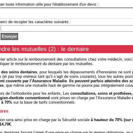
uer toute information utile pour l'établissement d'un devis :
erci de recopier les caractères suivants :
re les mutuelles (2) : le dentaire
ier article sur le remboursement des consultations chez votre médecin, voici 
liquer le remboursement du dentaire par les mutuelles.
n des soins dentaires
, pour lesquels les dépassements d’honoraires ne sont
(et pas trop onéreux tant qu’il s’agit de soins courants), tous les autres pos
nt couverts par l’
Assurance Maladie
.
Ils peuvent parfois atteindre des
es
, que même une mutuelle haut de gamme ne pourra pas intégralement couvr
rs de l’orthodontie pour les enfants, Les
consultations, soins et prothèses,
rgien-dentiste conventionné
sont prises en charge par l’Assurance Maladie 
 à 70%
sur la base de tarifs conventionnels.
ires
on sera ainsi prise en charge par la Sécurité sociale
à hauteur de 70% (sur
 14,70€
.
s dentaires faisant l’objet d’une prise en charge par le régime obligatoire, on p