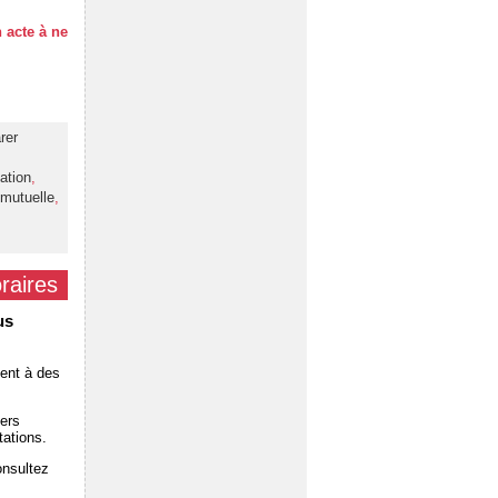
 acte à ne
rer
ation
,
 mutuelle
,
raires
us
dent à des
ers
tations.
onsultez