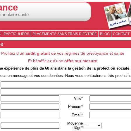
ance
émentaire santé
S
PARTICULIERS
PLACEMENTS SANS FRAIS D’ENTRÉE
BLOG
CONTACT
se
Profitez d’un
audit gratuit
de vos régimes de prévoyance et santé
Et bénéficiez d’une
offre sur mesure
e expérience de plus de 60 ans dans la gestion de la protection sociale
nous un message et vos coordonnées. Nous vous contacterons très prochain
Ville*
Prénom*
Email*
Moyenne
d'âge*