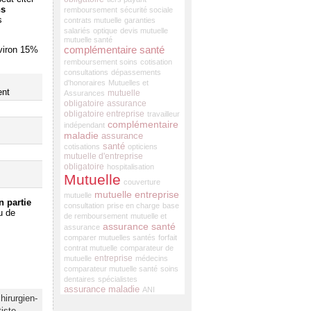
ns
remboursement
sécurité sociale
s
contrats mutuelle
garanties
salariés
optique
devis mutuelle
mutuelle santé
complémentaire santé
nviron 15%
remboursement soins
cotisation
consultations
dépassements
d'honoraires
Mutuelles et
ent
mutuelle
Assurances
obligatoire
assurance
obligatoire entreprise
travailleur
complémentaire
indépendant
maladie
assurance
santé
cotisations
opticiens
mutuelle d'entreprise
obligatoire
hospitalisation
Mutuelle
couverture
mutuelle entreprise
mutuelle
n partie
consultation
prise en charge
base
u de
de remboursement
mutuelle et
assurance santé
assurance
comparer mutuelles santés
forfait
contrat mutuelle
comparateur de
entreprise
mutuelle
médecins
comparateur mutuelle santé
soins
dentaires
spécialistes
assurance maladie
ANI
hirurgien-
iste
,