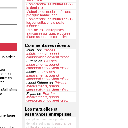
vacances!
Comprendre les mutuelles (2) :
le dentaire
Mutuelles et modularité : une
presque bonne idée…
Comprendre les mutuelles (1) :
les consultations chez le
médecin
Plus de trois entreprises
françaises sur quatre dotées
d’une assurance collective.
Commentaires récents
lolo91
on:
Prix des
médicaments, quand
un article
comparaison devient raison
Eureka
on:
Prix des
médicaments, quand
comparaison devient raison
 pas
alains
on:
Prix des
tes sont
médicaments, quand
 sommes
comparaison devient raison
ir.
Lionel Sidoun
on:
Prix des
médicaments, quand
 réalisées
comparaison devient raison
Erwan
on:
Prix des
et
médicaments, quand
comparaison devient raison
Les mutuelles et
assurances entreprises
 une base
complémentaire
indépendant
assurance
dentaire
soins
tarifs
eut citer
obligatoire
tiers payant