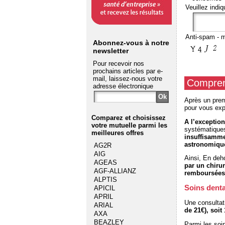
Veuillez indiq
Anti-spam - m
Abonnez-vous à notre
newsletter
Pour recevoir nos
prochains articles par e-
mail, laissez-nous votre
Comprend
adresse électronique
Après un prem
pour vous exp
Comparez et choisissez
A l’exceptio
votre mutuelle
parmi les
systématiques 
meilleures offres
insuffisamme
astronomiqu
AG2R
AIG
Ainsi, En deho
AGEAS
par un chiru
AGF-ALLIANZ
remboursées
ALPTIS
Soins denta
APICIL
APRIL
Une consultati
ARIAL
de 21€), soit
AXA
BEAZLEY
Parmi les soin