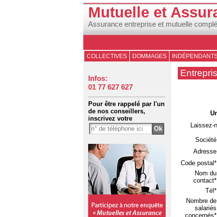
Mutuelle et Assur
Assurance entreprise et mutuelle compl
COLLECTIVES
DOMMAGES
INDÉPENDANT
Entrepri
Infos:
01 77 627 627
Pour être rappelé par l'un
de nos conseillers,
Un
inscrivez votre
Laissez-
Société
Adresse
Code postal*
Nom du
contact*
Tél*
Nombre de
salariés
concernés*