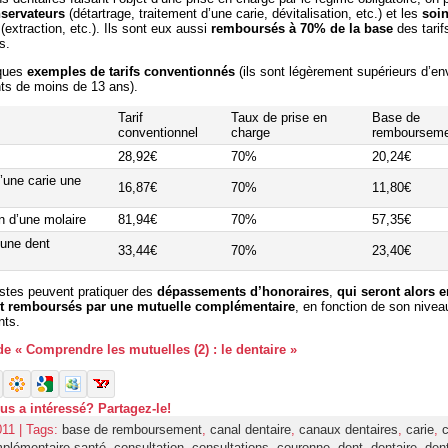
servateurs
(détartrage, traitement d’une carie, dévitalisation, etc.) et les
soi
(extraction, etc.). Ils sont eux aussi
remboursés à 70% de la base
des tarif
s.
lques
exemples de tarifs conventionnés
(ils sont légèrement supérieurs d’e
nts de moins de 13 ans).
Tarif
Taux de prise en
Base de
conventionnel
charge
remboursem
28,92€
70%
20,24€
’une carie une
16,87€
70%
11,80€
on d’une molaire
81,94€
70%
57,35€
’une dent
33,44€
70%
23,40€
istes peuvent pratiquer des
dépassements d’honoraires
,
qui seront alors e
t remboursés par une
mutuelle complémentaire
, en fonction de son nivea
ts.
 de « Comprendre les mutuelles (2) : le dentaire »
ous a intéressé? Partagez-le!
011 | Tags:
base de remboursement
,
canal dentaire
,
canaux dentaires
,
carie
,
c
plémentaire santé
,
consultation
,
consultations
,
couronne
,
dent
,
dentaire
,
dent