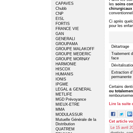
CAPAVES
les
soins con
chirurgicaux
Chubb
conventionnel
CNP
EISL
Ci après que
FORTIS
pour les enfa
FRANCE VIE
GAN
GENERALI
GROUPAMA
Détartrage
GROUPE MALAKOFF
Traitement d
GROUPE MEDERIC
face
GROUPE MORNAY
HARMONIE
Dévitalisati
HISCOX
Extraction d
HUMANIS
permanente
IONIS
IPGME
Certains dent
LEGAL & GENERAL
ou totalemen
METLIFE
remboursemen
MGD Prévoyance
Lire la suite
MIEUX-ETRE
MMA
MODULASSUR
Mutuelle Générale de la
Cet article v
Distribution
Le 15 avril 2
QUATREM
dentiste
,
com