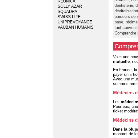
REUNICA
dentisterie
,
d
SOLLY AZAR
dévitalisation
SQUADRA
parcours de 
SWISS LIFE
base
,
régime 
UNIPREVOYANCE
VAUBAN HUMANIS
tarif convent
Comprendre l
Comprend
Voici une nouv
mutuelle
, no
En France, la
payer un « ti
Avec une mutu
sommes rembou
Médecins de
Les
médecins
Pour eux, un
ticket modérat
Médecins de
Dans la plupa
montant de l