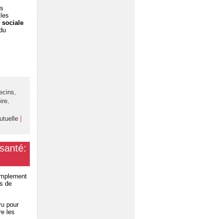
es
 les
 sociale
 du
ecins
,
ire
,
utuelle
|
santé:
simplement
ns de
vu pour
re les