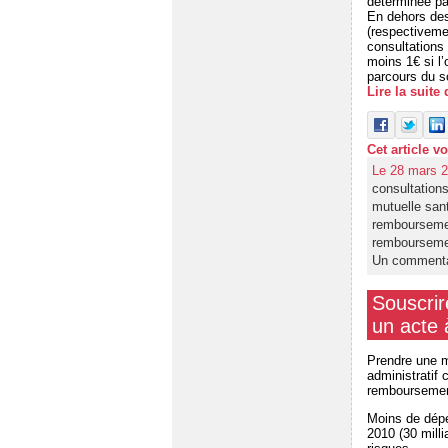
déterminée par
En dehors des
(respectiveme
consultations
moins 1€ si l
parcours du so
Lire la suite
Cet article v
Le 28 mars 2
consultation
mutuelle san
remboursem
remboursem
Un commenta
Souscrir
un acte 
Prendre une m
administratif 
remboursement
Moins de dépe
2010 (30 mill