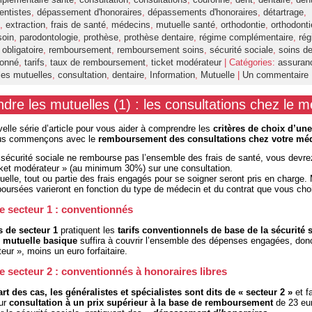
entistes
,
dépassement d'honoraires
,
dépassements d'honoraires
,
détartrage
,
,
extraction
,
frais de santé
,
médecins
,
mutuelle santé
,
orthodontie
,
orthodonti
soin
,
parodontologie
,
prothèse
,
prothèse dentaire
,
régime complémentaire
,
rég
obligatoire
,
remboursement
,
remboursement soins
,
sécurité sociale
,
soins de
ionné
,
tarifs
,
taux de remboursement
,
ticket modérateur
| Catégories:
assuran
es mutuelles
,
consultation
,
dentaire
,
Information
,
Mutuelle
|
Un commentaire
re les mutuelles (1) : les consultations chez le 
elle série d’article pour vous aider à comprendre les
critères de choix d’une
us commençons avec le
remboursement des consultations
chez votre mé
 sécurité sociale ne rembourse pas l’ensemble des frais de santé, vous devre
cket modérateur » (au minimum 30%) sur une consultation.
elle, tout ou partie des frais engagés pour se soigner seront pris en charge. 
rsées varieront en fonction du type de médecin et du contrat que vous choi
 secteur 1 : conventionnés
 de secteur 1
pratiquent les
tarifs conventionnels de base de la sécurité 
e
mutuelle basique
suffira à couvrir l’ensemble des dépenses engagées, donc
eur », moins un euro forfaitaire.
 secteur 2 : conventionnés à honoraires libres
rt des cas, les généralistes et spécialistes sont dits de « secteur 2 »
et fa
eur
consultation à un prix supérieur à la base de remboursement
de 23 eu