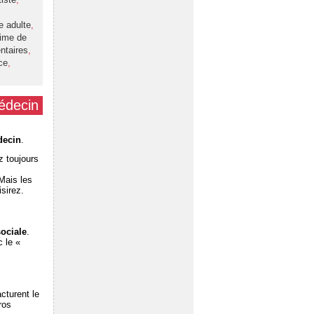
e adulte
,
ime de
ntaires
,
ce
,
médecin
decin
.
z toujours
Mais les
sirez.
sociale
.
 le «
cturent le
ros