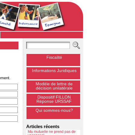
Fiscalité
Informations Juridiques
ement.
Modèle de lettre de
décision unilatérale
Dispositif FILLON
Réponse URSSAF
Qui sommes-nous?
Articles récents
Ma mutuelle ne prend pas de