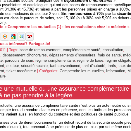
 la sécurité sociale, pratiquant des «
dépassement d’honoraires
».
 psychiatres et cardiologues qui ont des bases de remboursement spécifiqu
nt 34,30€ et 45,73€) et mises à part les personnes prises en charge à 100%,
 de ces médecins de secteur 2 vont être
remboursées à 70% par la sécurité
’on est dans le parcours de soins, soit 15,10€ (ou à 30% soit 5,90€ en dehors
in).
 de « Comprendre les mutuelles (1) : les consultations chez le médecin »
ous a intéressé? Partagez-le!
011 | Tags:
base de remboursement
,
complémentaire santé
,
consultation
,
s
,
dépassement d'honoraires
,
dépassements d'honoraires
,
frais de santé
,
méd
té
,
parcours de soin
,
régime complémentaire
,
régime de base
,
régime obligato
ent
,
secteur
,
sécurité sociale
,
tarif conventionné
,
tarif d'autorité
,
tarifs
,
taux de
ent
,
ticket modérateur
| Catégories:
Comprendre les mutuelles
,
Information
,
M
ire
e une mutuelle ou une assurance complémentaire 
à ne pas prendre à la légère
utuelle, une assurance complémentaire santé n’est plus un acte neutre ou 
compte tenu du nombre d’acteurs en présence, dont les tarifs et les prestatio
s varient aussi en fonction du contexte et des politiques de santé publique.
nses plus de déremboursements, un déficit record de la sécurité sociale pré
iards d’euros); tout concourt à se prémunir de plus en plus par soi même cont