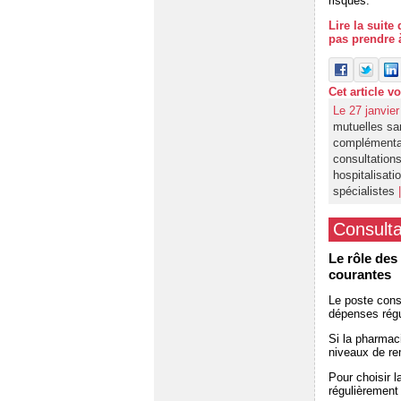
risques.
Lire la suit
pas prendre à
Cet article v
Le 27 janvie
mutuelles sa
complémenta
consultation
hospitalisati
spécialistes
|
Consulta
Le rôle des
courantes
Le poste cons
dépenses rég
Si la pharmac
niveaux de rem
Pour choisir l
régulièrement 