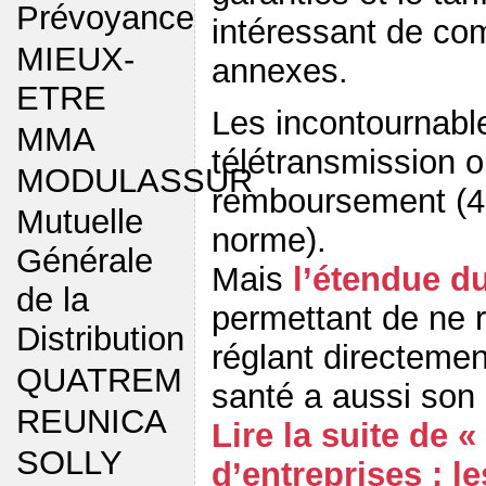
Prévoyance
intéressant de co
MIEUX-
annexes.
ETRE
Les incontournable
MMA
télétransmission o
MODULASSUR
remboursement (48
Mutuelle
norme).
Générale
Mais
l’étendue du
de la
permettant de ne r
Distribution
réglant directemen
QUATREM
santé a aussi son
REUNICA
Lire la suite de 
SOLLY
d’entreprises : le