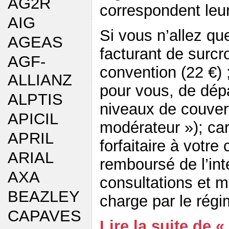
AG2R
correspondent leurs
AIG
Si vous n’allez qu
AGEAS
facturant de surcroi
AGF-
convention (22 €) 
ALLIANZ
pour vous, de dép
ALPTIS
niveaux de couvert
APICIL
modérateur »); ca
APRIL
forfaitaire à votre
ARIAL
remboursé de l’int
AXA
consultations et 
BEAZLEY
charge par le régi
CAPAVES
Lire la suite de «