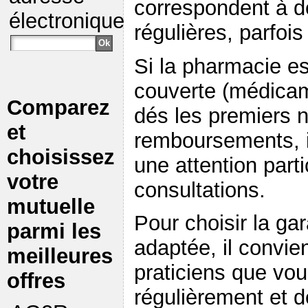
correspondent à 
électronique
régulières, parfo
Si la pharmacie e
couverte (médica
Comparez
dés les premiers 
et
remboursements, i
choisissez
une attention part
votre
consultations.
mutuelle
Pour choisir la ga
parmi les
adaptée, il convie
meilleures
praticiens que vo
offres
régulièrement et d