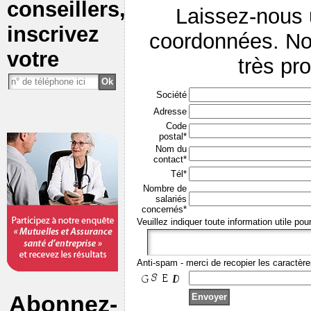
conseillers,
Laissez-nous
inscrivez
coordonnées. No
votre
très pr
Société
Adresse
Code
postal*
Nom du
contact*
Tél*
Nombre de
salariés
concernés*
Veuillez indiquer toute information utile pou
Anti-spam - merci de recopier les caractère
Abonnez-