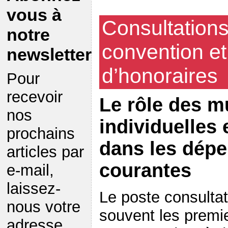
vous à
Consultations 
notre
convention e
newsletter
d’honoraires
Pour
recevoir
Le rôle des m
nos
individuelles 
prochains
dans les dépe
articles par
courantes
e-mail,
laissez-
Le poste consulta
nous votre
souvent les premie
adresse