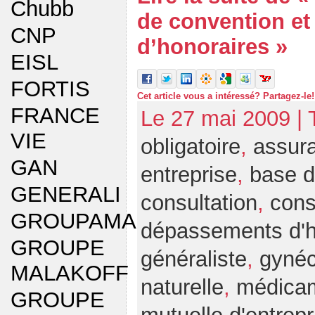
Chubb
de convention e
CNP
d’honoraires »
EISL
FORTIS
Cet article vous a intéressé? Partagez-le!
FRANCE
Le 27 mai 2009 |
VIE
obligatoire
,
assura
GAN
entreprise
,
base 
GENERALI
consultation
,
cons
GROUPAMA
dépassements d'h
GROUPE
généraliste
,
gyné
MALAKOFF
naturelle
,
médica
GROUPE