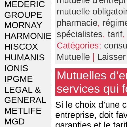
mutuelle d'entrepr
MEDERIC
mutuelle obligatoi
GROUPE
pharmacie
,
régime
MORNAY
spécialistes
,
tarif
HARMONIE
Catégories:
consu
HISCOX
Mutuelle
|
Laisse
HUMANIS
IONIS
Mutuelles d’en
IPGME
services qui f
LEGAL &
GENERAL
Si le choix d’une
METLIFE
entreprise, doit fa
MGD
garanties et le tar