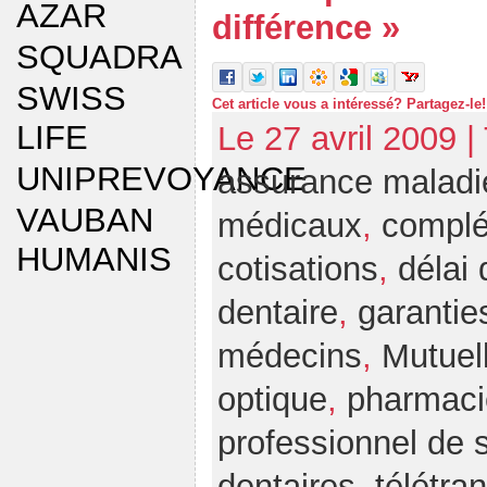
AZAR
différence »
SQUADRA
SWISS
Cet article vous a intéressé? Partagez-le!
LIFE
Le 27 avril 2009 |
UNIPREVOYANCE
assurance maladi
VAUBAN
médicaux
,
complé
HUMANIS
cotisations
,
délai
dentaire
,
garantie
médecins
,
Mutuel
optique
,
pharmaci
professionnel de 
dentaires
,
télétra