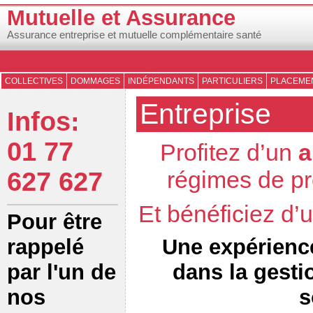
Mutuelle et Assurance
Assurance entreprise et mutuelle complémentaire santé
COLLECTIVES
DOMMAGES
INDÉPENDANTS
PARTICULIERS
PLACEMEN
Entreprise
Infos:
01 77
Profitez d’un
a
régimes de pr
627 627
Et bénéficiez d
Pour être
Une expérienc
rappelé
dans la gesti
par l'un de
s
nos