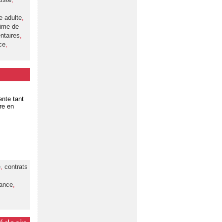
e adulte
,
ime de
ntaires
,
ce
,
nte tant
re en
e
,
contrats
ance
,