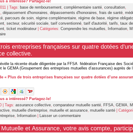
ous a intéressé? Partagez-le!
011 | Tags:
base de remboursement
,
complémentaire santé
,
consultation
,
s
,
dépassement d'honoraires
,
dépassements d'honoraires
,
frais de santé
,
méd
té
,
parcours de soin
,
régime complémentaire
,
régime de base
,
régime obligato
ent
,
secteur
,
sécurité sociale
,
tarif conventionné
,
tarif d'autorité
,
tarifs
,
taux de
ent
,
ticket modérateur
| Catégories:
Comprendre les mutuelles
,
Information
,
M
ire
trois entreprises françaises sur quatre dotées d’un
e collective.
révèle la récente étude diligentée par la FFSA fédération Française des Soci
t le GEMA (Groupement des entreprises mutuelles d’assurances) auprès de l’i
 de « Plus de trois entreprises françaises sur quatre dotées d’une assura
ous a intéressé? Partagez-le!
0 | Tags:
assurance collective
,
comparateur mutuelle santé
,
FFSA
,
GEMA
,
M
ective
,
mutuelle d'entreprise
,
mutuelle et assurance
,
mutuelle santé
| Catégori
ntreprise
,
Information
|
Laisser un commentaire
Mutuelle et Assurance, votre avis compte, particip