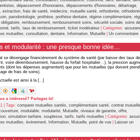
entistes
,
dépassement d'honoraires
,
dépassements d'honoraires
,
détartrage
,
,
extraction
,
frais de santé
,
médecins
,
mutuelle santé
,
orthodontie
,
orthodonti
soin
,
parodontologie
,
prothèse
,
prothèse dentaire
,
régime complémentaire
,
rég
obligatoire
,
remboursement
,
remboursement soins
,
sécurité sociale
,
soins de
ionné
,
tarifs
,
taux de remboursement
,
ticket modérateur
| Catégories:
assuran
es mutuelles
,
consultation
,
dentaire
,
Information
,
Mutuelle
|
Un commentaire
s et modularité : une presque bonne idée…
tat se désengage financièrement du système de santé (par baisse des taux de
, voire déremboursement, hausse du forfait hospitalier…), la pression augme
ents (dont les dépenses augmentent) que pour les mutuelles (qui doivent prend
age de frais de soins).
tuelle est ainsi à la [...]
ous a intéressé? Partagez-le!
11 | Tags:
comparer mutuelles santés
,
complémentaire santé
,
contrat mutuell
couverture
,
modulable
,
modularité
,
Mutuelle
,
niveaux de garantie
,
offre
,
tion
,
simulation tarifaire
,
souplesse
,
tarifs
,
tarifs mutuelles
| Catégories:
assur
es mutuelles
,
événement
,
Information
,
Mutuelle
,
point de vue
|
Laisser un