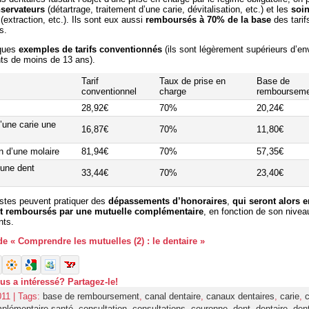
servateurs
(détartrage, traitement d’une carie, dévitalisation, etc.) et les
soi
(extraction, etc.). Ils sont eux aussi
remboursés à 70% de la base
des tarif
s.
lques
exemples de tarifs conventionnés
(ils sont légèrement supérieurs d’e
nts de moins de 13 ans).
Tarif
Taux de prise en
Base de
conventionnel
charge
remboursem
28,92€
70%
20,24€
’une carie une
16,87€
70%
11,80€
on d’une molaire
81,94€
70%
57,35€
’une dent
33,44€
70%
23,40€
istes peuvent pratiquer des
dépassements d’honoraires
,
qui seront alors e
t remboursés par une
mutuelle complémentaire
, en fonction de son nivea
ts.
 de « Comprendre les mutuelles (2) : le dentaire »
ous a intéressé? Partagez-le!
011 | Tags:
base de remboursement
,
canal dentaire
,
canaux dentaires
,
carie
,
c
plémentaire santé
,
consultation
,
consultations
,
couronne
,
dent
,
dentaire
,
dent