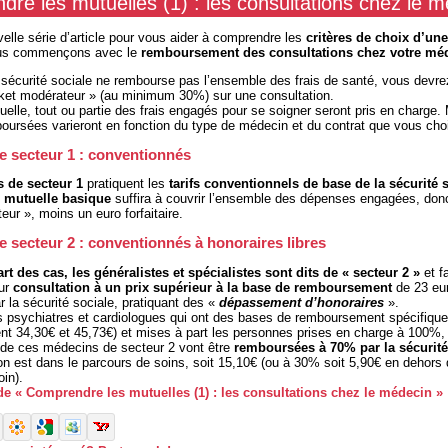
re les mutuelles (1) : les consultations chez le 
elle série d’article pour vous aider à comprendre les
critères de choix d’une
us commençons avec le
remboursement des consultations
chez votre mé
 sécurité sociale ne rembourse pas l’ensemble des frais de santé, vous devre
cket modérateur » (au minimum 30%) sur une consultation.
elle, tout ou partie des frais engagés pour se soigner seront pris en charge. 
rsées varieront en fonction du type de médecin et du contrat que vous choi
 secteur 1 : conventionnés
 de secteur 1
pratiquent les
tarifs conventionnels de base de la sécurité 
e
mutuelle basique
suffira à couvrir l’ensemble des dépenses engagées, donc
eur », moins un euro forfaitaire.
 secteur 2 : conventionnés à honoraires libres
rt des cas, les généralistes et spécialistes sont dits de « secteur 2 »
et fa
eur
consultation à un prix supérieur à la base de remboursement
de 23 eu
 la sécurité sociale, pratiquant des «
dépassement d’honoraires
».
 psychiatres et cardiologues qui ont des bases de remboursement spécifiqu
nt 34,30€ et 45,73€) et mises à part les personnes prises en charge à 100%,
 de ces médecins de secteur 2 vont être
remboursées à 70% par la sécurité
’on est dans le parcours de soins, soit 15,10€ (ou à 30% soit 5,90€ en dehors
in).
 de « Comprendre les mutuelles (1) : les consultations chez le médecin »