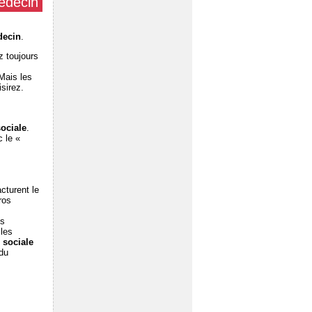
médecin
decin
.
z toujours
Mais les
sirez.
sociale
.
 le «
cturent le
ros
es
 les
 sociale
 du