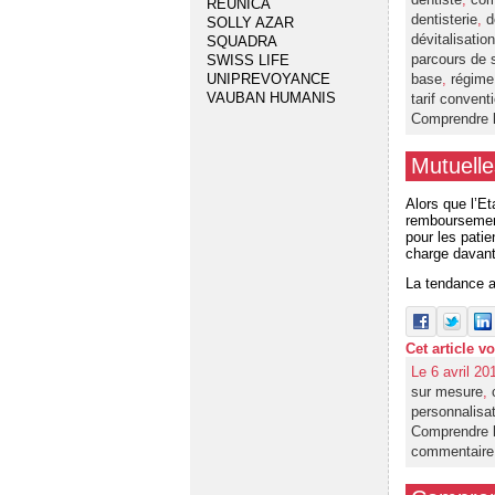
REUNICA
dentisterie
,
d
SOLLY AZAR
dévitalisation
SQUADRA
parcours de 
SWISS LIFE
base
,
régime 
UNIPREVOYANCE
VAUBAN HUMANIS
tarif convent
Comprendre l
Mutuelle
Alors que l’E
remboursement
pour les pati
charge davant
La tendance ac
Cet article v
Le 6 avril 20
sur mesure
,
personnalisa
Comprendre l
commentaire