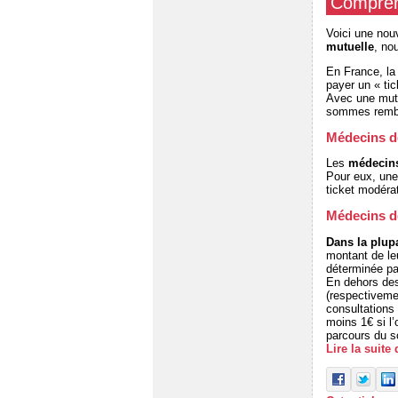
Comprend
Voici une nouv
mutuelle
, no
En France, la
payer un « ti
Avec une mutu
sommes rembou
Médecins de
Les
médecins
Pour eux, un
ticket modérat
Médecins de
Dans la plupa
montant de l
déterminée par
En dehors des
(respectiveme
consultations
moins 1€ si l
parcours du so
Lire la suite