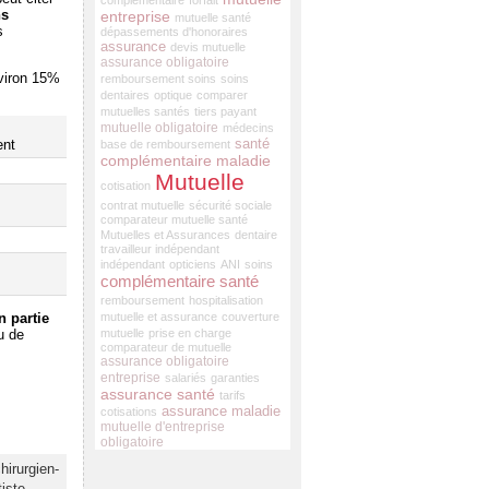
complémentaire
forfait
ns
entreprise
mutuelle santé
s
dépassements d'honoraires
assurance
devis mutuelle
assurance obligatoire
nviron 15%
remboursement soins
soins
dentaires
optique
comparer
mutuelles santés
tiers payant
mutuelle obligatoire
médecins
santé
ent
base de remboursement
complémentaire maladie
Mutuelle
cotisation
contrat mutuelle
sécurité sociale
comparateur mutuelle santé
Mutuelles et Assurances
dentaire
travailleur indépendant
indépendant
opticiens
ANI
soins
complémentaire santé
remboursement
hospitalisation
mutuelle et assurance
couverture
n partie
mutuelle
prise en charge
u de
comparateur de mutuelle
assurance obligatoire
entreprise
salariés
garanties
assurance santé
tarifs
assurance maladie
cotisations
mutuelle d'entreprise
obligatoire
hirurgien-
iste
,