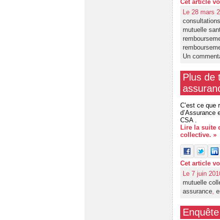
Cet article v
Le 28 mars 2
consultation
mutuelle san
remboursem
remboursem
Un commenta
Plus de 
assuranc
C’est ce que 
d’Assurance e
CSA .
Lire la suite
collective. »
Cet article v
Le 7 juin 201
mutuelle coll
assurance
,
e
Enquête 