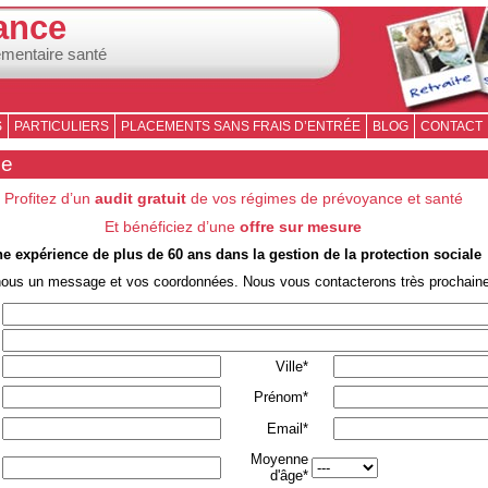
ance
émentaire santé
S
PARTICULIERS
PLACEMENTS SANS FRAIS D’ENTRÉE
BLOG
CONTACT
se
Profitez d’un
audit gratuit
de vos régimes de prévoyance et santé
Et bénéficiez d’une
offre sur mesure
e expérience de plus de 60 ans dans la gestion de la protection sociale
nous un message et vos coordonnées. Nous vous contacterons très prochain
Ville*
Prénom*
Email*
Moyenne
d'âge*