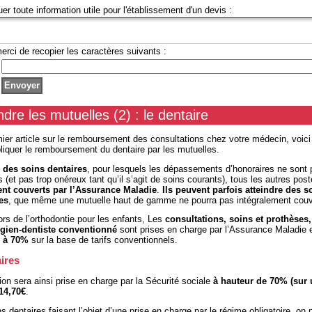
uer toute information utile pour l'établissement d'un devis :
erci de recopier les caractères suivants :
re les mutuelles (2) : le dentaire
ier article sur le remboursement des consultations chez votre médecin, voici 
liquer le remboursement du dentaire par les mutuelles.
n des soins dentaires
, pour lesquels les dépassements d’honoraires ne sont
(et pas trop onéreux tant qu’il s’agit de soins courants), tous les autres pos
nt couverts par l’
Assurance Maladie
.
Ils peuvent parfois atteindre des
es
, que même une mutuelle haut de gamme ne pourra pas intégralement couvr
rs de l’orthodontie pour les enfants, Les
consultations, soins et prothèses,
rgien-dentiste conventionné
sont prises en charge par l’Assurance Maladie 
 à 70%
sur la base de tarifs conventionnels.
ires
on sera ainsi prise en charge par la Sécurité sociale
à hauteur de 70% (sur
 14,70€
.
s dentaires faisant l’objet d’une prise en charge par le régime obligatoire, on p