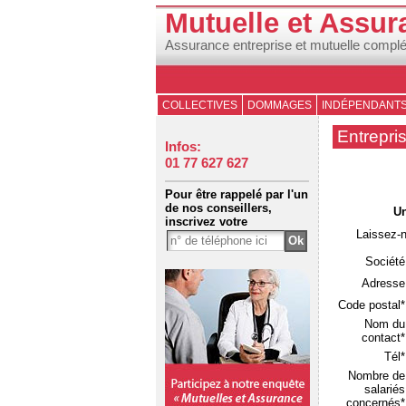
Mutuelle et Assur
Assurance entreprise et mutuelle compl
COLLECTIVES
DOMMAGES
INDÉPENDANT
Entrepri
Infos:
01 77 627 627
Pour être rappelé par l'un
de nos conseillers,
Un
inscrivez votre
Laissez-
Société
Adresse
Code postal*
Nom du
contact*
Tél*
Nombre de
salariés
concernés*