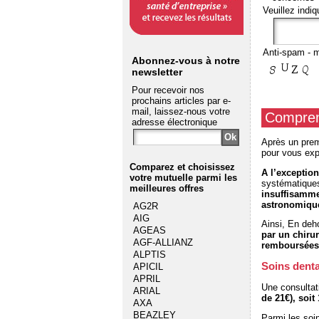
Veuillez indiq
Anti-spam - m
Abonnez-vous à notre
newsletter
Pour recevoir nos
prochains articles par e-
mail, laissez-nous votre
Comprend
adresse électronique
Après un prem
pour vous exp
Comparez et choisissez
A l’exceptio
votre mutuelle
parmi les
systématiques 
meilleures offres
insuffisamme
astronomiqu
AG2R
AIG
Ainsi, En deho
AGEAS
par un chiru
AGF-ALLIANZ
remboursées
ALPTIS
Soins denta
APICIL
APRIL
Une consultati
ARIAL
de 21€), soit
AXA
BEAZLEY
Parmi les soin