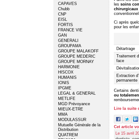
CAPAVES
les
soins con
chirurgicaux
Chubb
conventionnel
CNP
EISL
Ci après que
FORTIS
pour les enfa
FRANCE VIE
GAN
GENERALI
GROUPAMA
Détartrage
GROUPE MALAKOFF
Traitement d
GROUPE MEDERIC
face
GROUPE MORNAY
HARMONIE
Dévitalisati
HISCOX
Extraction d
HUMANIS
permanente
IONIS
IPGME
Certains dent
LEGAL & GENERAL
ou totalemen
METLIFE
remboursemen
MGD Prévoyance
Lire la suite
MIEUX-ETRE
MMA
MODULASSUR
Mutuelle Générale de la
Cet article v
Distribution
Le 15 avril 2
QUATREM
dentiste
,
com