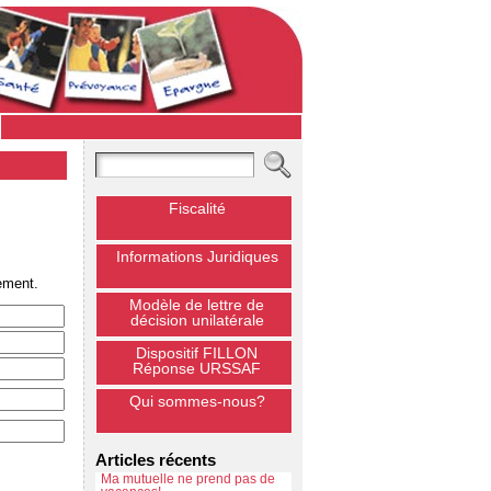
Fiscalité
Informations Juridiques
ement.
Modèle de lettre de
décision unilatérale
Dispositif FILLON
Réponse URSSAF
Qui sommes-nous?
Articles récents
Ma mutuelle ne prend pas de