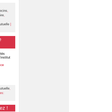
ecins
,
ire
,
utuelle
|
e
étés
nstitut
nce
utuelle
,
es:
ez !