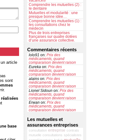
vacances!
Comprendre les mutuelles (2) :
le dentaire
Mutuelles et modularité : une
presque bonne idée…
Comprendre les mutuelles (1) :
les consultations chez le
médecin
Plus de trois entreprises
françaises sur quatre dotées
d’une assurance collective.
Commentaires récents
lolo91
on:
Prix des
médicaments, quand
un article
comparaison devient raison
Eureka
on:
Prix des
médicaments, quand
comparaison devient raison
 pas
alains
on:
Prix des
tes sont
médicaments, quand
 sommes
comparaison devient raison
ir.
Lionel Sidoun
on:
Prix des
médicaments, quand
 réalisées
comparaison devient raison
Erwan
on:
Prix des
et
médicaments, quand
comparaison devient raison
Les mutuelles et
assurances entreprises
 une base
entreprise
consultation
contrats
mutuelle
consultations
spécialistes
eut citer
mutuelle