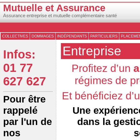
Mutuelle et Assurance
Assurance entreprise et mutuelle complémentaire santé
COLLECTIVES
DOMMAGES
INDÉPENDANTS
PARTICULIERS
PLACEMEN
Entreprise
Infos:
01 77
Profitez d’un
a
régimes de pr
627 627
Et bénéficiez d
Pour être
Une expérienc
rappelé
dans la gesti
par l'un de
s
nos