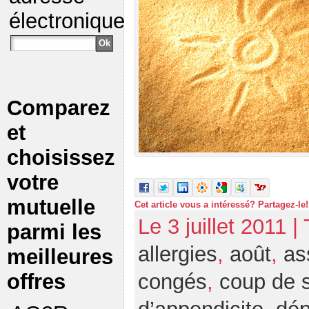
électronique
Comparez
et
choisissez
votre
mutuelle
Cet article vous a intéressé? Partagez-le!
Le 3 juillet 2011 |
parmi les
allergies
,
août
,
as
meilleures
offres
congés
,
coup de s