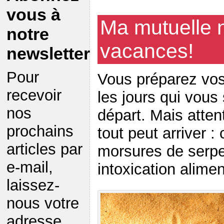
vous à
Ma mutuelle 
notre
vacances!
newsletter
Pour
Vous préparez vos
recevoir
les jours qui vous
nos
départ. Mais atten
prochains
tout peut arriver :
articles par
morsures de serpen
e-mail,
intoxication alime
laissez-
nous votre
adresse