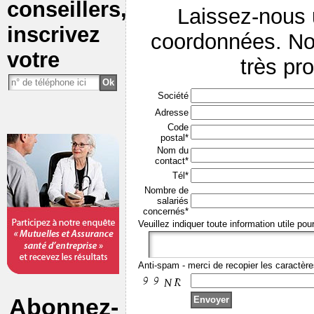
conseillers,
Laissez-nous
inscrivez
coordonnées. No
votre
très pr
Société
Adresse
Code
postal*
Nom du
contact*
Tél*
Nombre de
salariés
concernés*
Veuillez indiquer toute information utile pou
Anti-spam - merci de recopier les caractère
Abonnez-