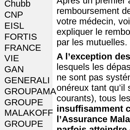
Après un premier a
Chubb
remboursement de
CNP
votre médecin, voi
EISL
expliquer le remb
FORTIS
par les mutuelles.
FRANCE
A l’exception des
VIE
lesquels les dépa
GAN
ne sont pas systé
GENERALI
onéreux tant qu’il 
GROUPAMA
courants), tous le
GROUPE
insuffisamment c
MALAKOFF
l’
Assurance Mala
GROUPE
parfois atteindr