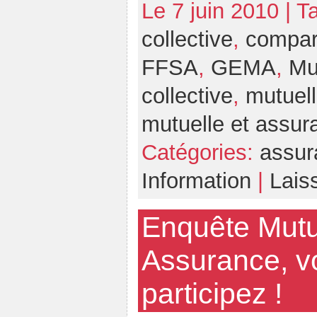
Le 7 juin 2010 | T
collective
,
compar
FFSA
,
GEMA
,
Mu
collective
,
mutuell
mutuelle et assur
Catégories:
assur
Information
|
Lais
Enquête Mutu
Assurance, vo
participez !