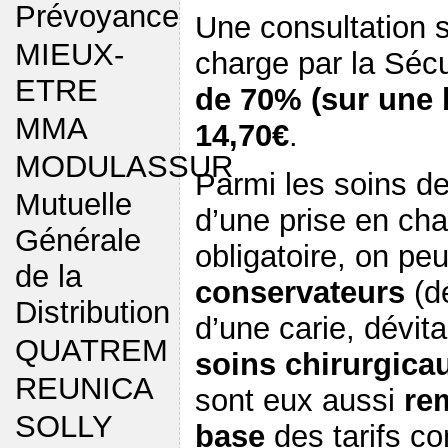
Prévoyance
Une consultation s
MIEUX-
charge par la Sécu
ETRE
de 70% (sur une b
MMA
14,70€
.
MODULASSUR
Parmi les soins den
Mutuelle
d’une prise en cha
Générale
obligatoire, on peu
de la
conservateurs
(dé
Distribution
d’une carie, dévital
QUATREM
soins chirurgica
REUNICA
sont eux aussi
re
SOLLY
base
des tarifs co