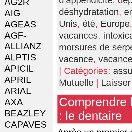
d’appendicite
,
dé
AG2R
déshydratation
,
e
AIG
Unis
,
été
,
Europe
AGEAS
AGF-
vacances
,
intoxic
ALLIANZ
morsures de serp
ALPTIS
vacance
,
vacanc
APICIL
| Catégories:
assu
APRIL
Mutuelle
|
Laisse
ARIAL
Comprendre l
AXA
BEAZLEY
: le dentaire
CAPAVES