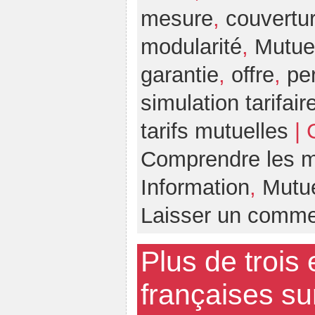
mesure
,
couvertu
modularité
,
Mutue
garantie
,
offre
,
pe
simulation tarifair
tarifs mutuelles
| 
Comprendre les m
Information
,
Mutue
Laisser un comme
Plus de trois 
françaises su