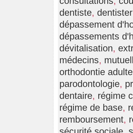
consultations
,
cou
dentiste
,
dentister
dépassement d'ho
dépassements d'h
dévitalisation
,
ext
médecins
,
mutuel
orthodontie adulte
parodontologie
,
p
dentaire
,
régime 
régime de base
,
r
remboursement
,
sécurité sociale
,
s