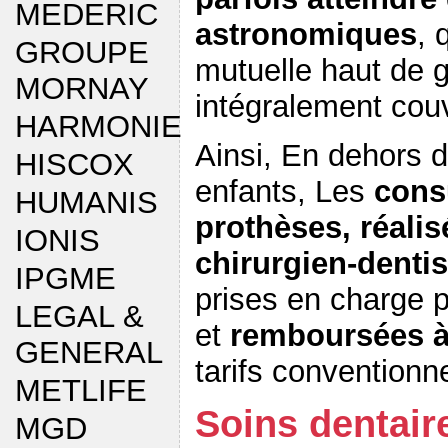
MEDERIC
astronomiques
,
GROUPE
mutuelle haut de
MORNAY
intégralement couv
HARMONIE
Ainsi, En dehors d
HISCOX
enfants, Les
consu
HUMANIS
prothèses, réalis
IONIS
chirurgien-denti
IPGME
prises en charge 
LEGAL &
et
remboursées 
GENERAL
tarifs conventionn
METLIFE
Soins dentair
MGD