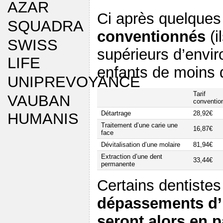
AZAR
Ci après quelque
SQUADRA
conventionnés
(i
SWISS
supérieurs d’envi
LIFE
enfants de moins 
UNIPREVOYANCE
Tarif
VAUBAN
conventio
Détartrage
28,92€
HUMANIS
Traitement d’une carie une
16,87€
face
Dévitalisation d’une molaire
81,94€
Extraction d’une dent
33,44€
permanente
Certains dentistes
dépassements d’
seront alors en p