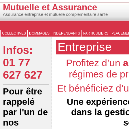
Mutuelle et Assurance
Assurance entreprise et mutuelle complémentaire santé
COLLECTIVES
DOMMAGES
INDÉPENDANTS
PARTICULIERS
PLACEMEN
Entreprise
Infos:
01 77
Profitez d’un
a
régimes de pr
627 627
Et bénéficiez d
Pour être
Une expérienc
rappelé
dans la gesti
par l'un de
s
nos