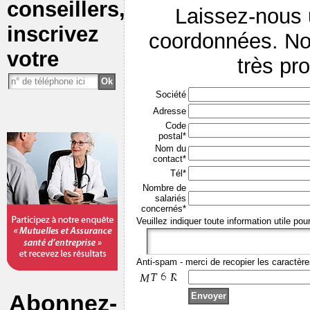
conseillers,
Laissez-nous
inscrivez
coordonnées. No
votre
très pr
Société
Adresse
Code
postal*
Nom du
contact*
Tél*
Nombre de
salariés
concernés*
Veuillez indiquer toute information utile pou
Anti-spam - merci de recopier les caractère
Abonnez-