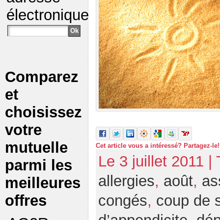
électronique
Comparez
et
choisissez
votre
mutuelle
Cet article vous a intéressé? Partagez-le!
Le 3 juillet 2011 |
parmi les
allergies
,
août
,
as
meilleures
offres
congés
,
coup de s