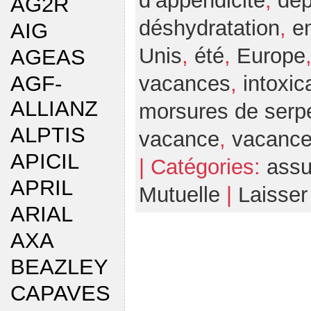
d’appendicite
,
dé
AG2R
déshydratation
,
e
AIG
Unis
,
été
,
Europe
AGEAS
AGF-
vacances
,
intoxic
ALLIANZ
morsures de serp
ALPTIS
vacance
,
vacanc
APICIL
| Catégories:
assu
APRIL
Mutuelle
|
Laisse
ARIAL
AXA
BEAZLEY
CAPAVES