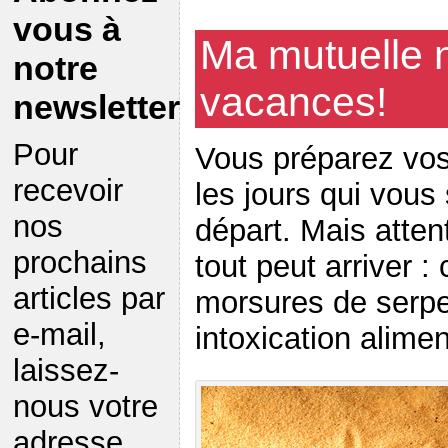
vous à
Ma mutuelle 
notre
vacances!
newsletter
Pour
Vous préparez vos
recevoir
les jours qui vous
nos
départ. Mais atten
prochains
tout peut arriver :
articles par
morsures de serpen
e-mail,
intoxication alime
laissez-
nous votre
adresse