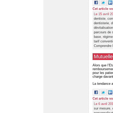
Cet article v
Le 15 avril 2
dentiste
,
com
dentisterie
,
d
dévitalisation
parcours de 
base
,
régime 
tarif convent
Comprendre l
Mutuelle
Alors que l’E
remboursement
pour les pati
charge davant
La tendance ac
Cet article v
Le 6 avril 20
sur mesure
,
personnalisa