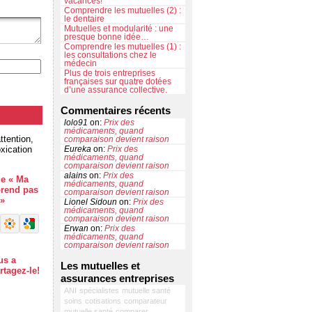
vacances!
Comprendre les mutuelles (2) :
le dentaire
Mutuelles et modularité : une
presque bonne idée…
Comprendre les mutuelles (1) :
les consultations chez le
médecin
Plus de trois entreprises
françaises sur quatre dotées
d’une assurance collective.
Commentaires récents
lolo91
on:
Prix des
médicaments, quand
ttention,
comparaison devient raison
oxication
Eureka
on:
Prix des
médicaments, quand
comparaison devient raison
alains
on:
Prix des
de « Ma
médicaments, quand
prend pas
comparaison devient raison
 »
Lionel Sidoun
on:
Prix des
médicaments, quand
comparaison devient raison
Erwan
on:
Prix des
médicaments, quand
comparaison devient raison
us a
Les mutuelles et
rtagez-le!
assurances entreprises
ANI
spécialistes
mutuelle santé
soins
cotisations
comparateur
mutuelle santé
comparer