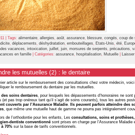
2011 | Tags:
alimentaire
,
allergies
,
août
,
assurance
,
blessure
,
congés
,
coup de s
dicite
,
déplacements
,
déshydratation
,
embouteillages
,
Etats-Unis
,
été
,
Europ
ndes vacances
,
intoxication
,
juillet
,
juin
,
morsures de serpents
,
précautions
,
v
acances en famille
| Catégories:
assurance
,
hospitalisation
,
Mutuelle
|
Laisser
re les mutuelles (2) : le dentaire
ier article sur le remboursement des consultations chez votre médecin, voici 
liquer le remboursement du dentaire par les mutuelles.
n des soins dentaires
, pour lesquels les dépassements d’honoraires ne sont
(et pas trop onéreux tant qu’il s’agit de soins courants), tous les autres pos
nt couverts par l’
Assurance Maladie
.
Ils peuvent parfois atteindre des
es
, que même une mutuelle haut de gamme ne pourra pas intégralement couvr
rs de l’orthodontie pour les enfants, Les
consultations, soins et prothèses,
rgien-dentiste conventionné
sont prises en charge par l’Assurance Maladie 
 à 70%
sur la base de tarifs conventionnels.