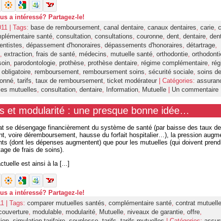
ous a intéressé? Partagez-le!
011 | Tags:
base de remboursement
,
canal dentaire
,
canaux dentaires
,
carie
,
c
plémentaire santé
,
consultation
,
consultations
,
couronne
,
dent
,
dentaire
,
dent
entistes
,
dépassement d'honoraires
,
dépassements d'honoraires
,
détartrage
,
,
extraction
,
frais de santé
,
médecins
,
mutuelle santé
,
orthodontie
,
orthodonti
soin
,
parodontologie
,
prothèse
,
prothèse dentaire
,
régime complémentaire
,
rég
obligatoire
,
remboursement
,
remboursement soins
,
sécurité sociale
,
soins de
ionné
,
tarifs
,
taux de remboursement
,
ticket modérateur
| Catégories:
assuran
es mutuelles
,
consultation
,
dentaire
,
Information
,
Mutuelle
|
Un commentaire
s et modularité : une presque bonne idée…
tat se désengage financièrement du système de santé (par baisse des taux de
, voire déremboursement, hausse du forfait hospitalier…), la pression augme
ents (dont les dépenses augmentent) que pour les mutuelles (qui doivent prend
age de frais de soins).
tuelle est ainsi à la [...]
ous a intéressé? Partagez-le!
11 | Tags:
comparer mutuelles santés
,
complémentaire santé
,
contrat mutuell
couverture
,
modulable
,
modularité
,
Mutuelle
,
niveaux de garantie
,
offre
,
tion
,
simulation tarifaire
,
souplesse
,
tarifs
,
tarifs mutuelles
| Catégories:
assur