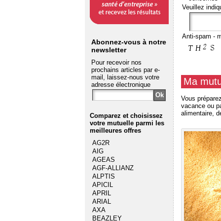
Veuillez indiq
Anti-spam - m
Abonnez-vous à notre
newsletter
Pour recevoir nos
prochains articles par e-
mail, laissez-nous votre
Ma mutu
adresse électronique
Vous préparez
vacance ou pas
alimentaire, d
Comparez et choisissez
votre mutuelle
parmi les
meilleures offres
AG2R
AIG
AGEAS
AGF-ALLIANZ
ALPTIS
APICIL
APRIL
ARIAL
AXA
BEAZLEY