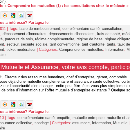
in).
 de « Comprendre les mutuelles (1) : les consultations chez le médecin »
ous a intéressé? Partagez-le!
011 | Tags:
base de remboursement
,
complémentaire santé
,
consultation
,
s
,
dépassement d'honoraires
,
dépassements d'honoraires
,
frais de santé
,
méd
té
,
parcours de soin
,
régime complémentaire
,
régime de base
,
régime obligato
ent
,
secteur
,
sécurité sociale
,
tarif conventionné
,
tarif d'autorité
,
tarifs
,
taux de
ent
,
ticket modérateur
| Catégories:
Comprendre les mutuelles
,
Information
,
M
ire
Mutuelle et Assurance, votre avis compte, particip
, Directeur des ressources humaines, chef d’entreprise, gérant, comptable
spose déjà d’une mutuelle complémentaire et assurance santé collective, ou b
ez sur l’opportunité d’en changer, enfin peut être êtes-vous plus simplement
t de prise d’information sur l’offre mutuelle d’entreprise existante ? Quelque so
ous a intéressé? Partagez-le!
10 | Tags:
complémentaire santé
,
enquête
,
mutuelle entreprise
,
mutuelle et a
ssurance collective
,
sondage
| Catégories:
assurance
,
Information
,
Mutuelle
ire