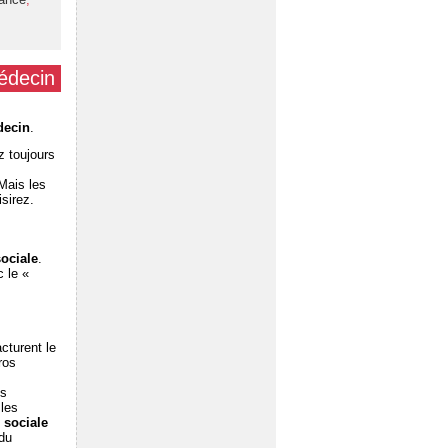
médecin
decin
.
z toujours
Mais les
sirez.
sociale
.
 le «
cturent le
ros
es
 les
 sociale
 du