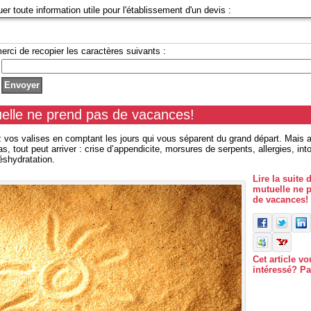
uer toute information utile pour l'établissement d'un devis :
erci de recopier les caractères suivants :
elle ne prend pas de vacances!
 vos valises en comptant les jours qui vous séparent du grand départ. Mais a
, tout peut arriver : crise d’appendicite, morsures de serpents, allergies, int
éshydratation.
Lire la suite 
mutuelle ne 
de vacances!
Cet article vo
intéressé? Pa