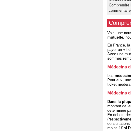
Comprendre l
commentaire
Comprend
Voici une nouv
mutuelle
, no
En France, la
payer un « ti
Avec une mutu
sommes rembou
Médecins de
Les
médecins
Pour eux, un
ticket modérat
Médecins de
Dans la plupa
montant de l
déterminée par
En dehors des
(respectiveme
consultations
moins 1€ si l