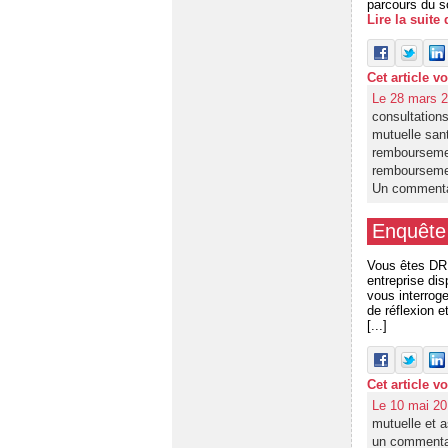
parcours du so
Lire la suite
Cet article v
Le 28 mars 2
consultation
mutuelle san
remboursem
remboursem
Un commenta
Enquête 
Vous êtes DRH
entreprise di
vous interrog
de réflexion e
[...]
Cet article v
Le 10 mai 20
mutuelle et a
un commenta