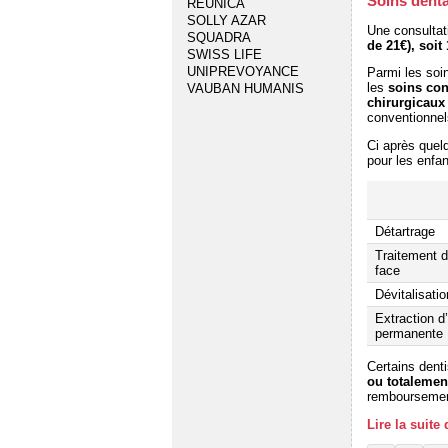
Soins denta
REUNICA
SOLLY AZAR
Une consultati
SQUADRA
de 21€), soit
SWISS LIFE
UNIPREVOYANCE
Parmi les soin
les
soins con
VAUBAN HUMANIS
chirurgicaux
conventionnel
Ci après que
pour les enfa
Détartrage
Traitement d
face
Dévitalisati
Extraction d
permanente
Certains dent
ou totalemen
remboursemen
Lire la suite