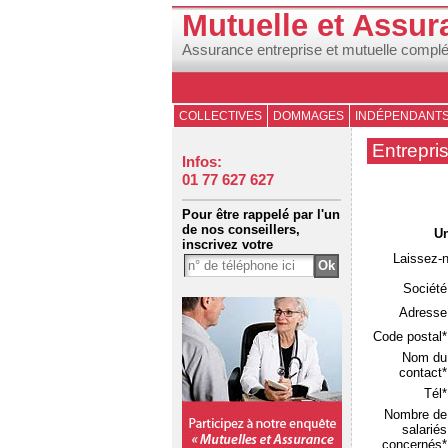
Mutuelle et Assur
Assurance entreprise et mutuelle compl
COLLECTIVES
DOMMAGES
INDÉPENDANT
Entrepri
Infos:
01 77 627 627
Pour être rappelé par l'un
de nos conseillers,
Un
inscrivez votre
Laissez-
Société
Adresse
Code postal*
Nom du
contact*
Tél*
Nombre de
salariés
concernés*