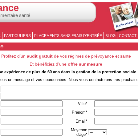
ance
émentaire santé
S
PARTICULIERS
PLACEMENTS SANS FRAIS D’ENTRÉE
BLOG
CONTACT
se
Profitez d’un
audit gratuit
de vos régimes de prévoyance et santé
Et bénéficiez d’une
offre sur mesure
e expérience de plus de 60 ans dans la gestion de la protection sociale
nous un message et vos coordonnées. Nous vous contacterons très prochain
Ville*
Prénom*
Email*
Moyenne
d'âge*