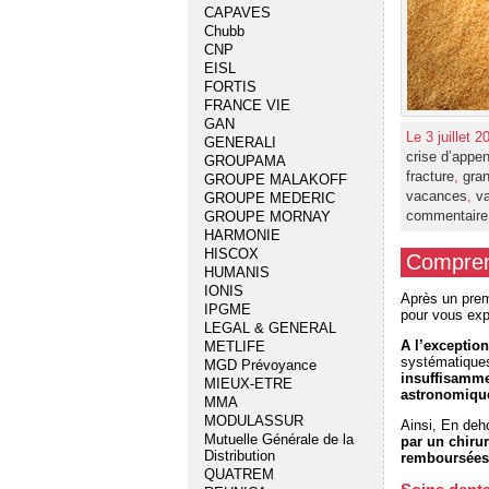
CAPAVES
Chubb
CNP
EISL
FORTIS
FRANCE VIE
GAN
Le 3 juillet 
GENERALI
crise d’appen
GROUPAMA
fracture
,
gra
GROUPE MALAKOFF
vacances
,
v
GROUPE MEDERIC
commentaire
GROUPE MORNAY
HARMONIE
HISCOX
Comprend
HUMANIS
IONIS
Après un prem
IPGME
pour vous exp
LEGAL & GENERAL
A l’exceptio
METLIFE
systématiques 
MGD Prévoyance
insuffisamme
MIEUX-ETRE
astronomiqu
MMA
MODULASSUR
Ainsi, En deho
Mutuelle Générale de la
par un chiru
Distribution
remboursées
QUATREM