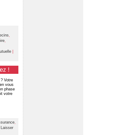
ecins
,
ire
,
utuelle
|
ez !
…? Votre
ien vous
 en phase
it votre
ssurance
,
|
Laisser