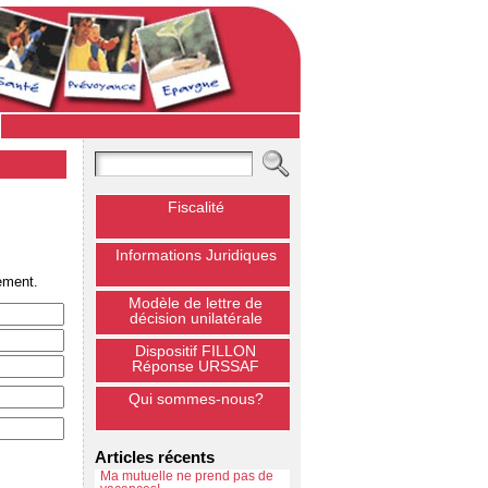
Fiscalité
Informations Juridiques
ement.
Modèle de lettre de
décision unilatérale
Dispositif FILLON
Réponse URSSAF
Qui sommes-nous?
Articles récents
Ma mutuelle ne prend pas de