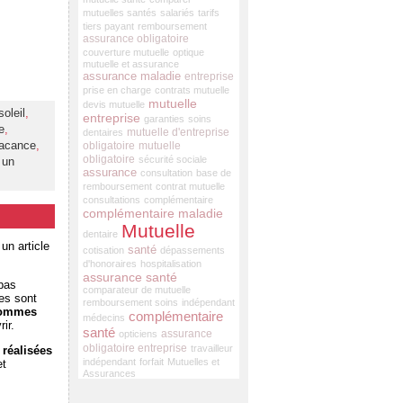
mutuelles santés
salariés
tarifs
tiers payant
remboursement
assurance obligatoire
couverture mutuelle
optique
mutuelle et assurance
assurance maladie
entreprise
prise en charge
contrats mutuelle
mutuelle
devis mutuelle
oleil
,
entreprise
garanties
soins
e
,
mutuelle d'entreprise
dentaires
acance
,
obligatoire
mutuelle
obligatoire
sécurité sociale
 un
assurance
consultation
base de
remboursement
contrat mutuelle
consultations
complémentaire
complémentaire maladie
Mutuelle
dentaire
un article
santé
cotisation
dépassements
d'honoraires
hospitalisation
assurance santé
 pas
comparateur de mutuelle
tes sont
remboursement soins
indépendant
 sommes
complémentaire
médecins
ir.
santé
assurance
opticiens
obligatoire entreprise
travailleur
 réalisées
indépendant
forfait
Mutuelles et
et
Assurances