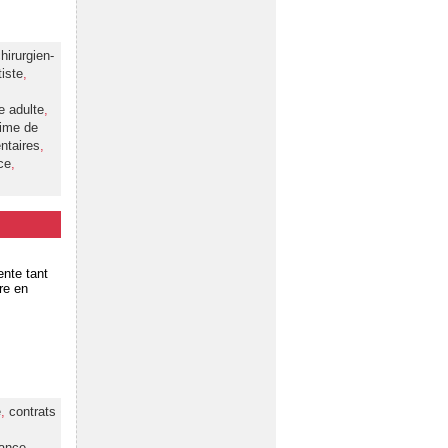
hirurgien-
iste
,
e adulte
,
ime de
ntaires
,
ce
,
nte tant
re en
e
,
contrats
ance
,