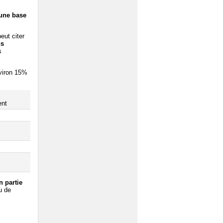
 une base
eut citer
ns
s
nviron 15%
ent
n partie
u de