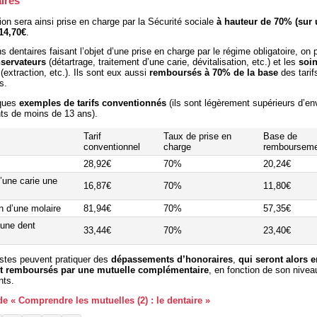
ires
on sera ainsi prise en charge par la Sécurité sociale
à hauteur de 70% (sur
 14,70€
.
s dentaires faisant l’objet d’une prise en charge par le régime obligatoire, on p
servateurs
(détartrage, traitement d’une carie, dévitalisation, etc.) et les
soi
(extraction, etc.). Ils sont eux aussi
remboursés à 70% de la base
des tarif
s.
lques
exemples de tarifs conventionnés
(ils sont légèrement supérieurs d’e
nts de moins de 13 ans).
Tarif
Taux de prise en
Base de
conventionnel
charge
remboursem
28,92€
70%
20,24€
’une carie une
16,87€
70%
11,80€
on d’une molaire
81,94€
70%
57,35€
’une dent
33,44€
70%
23,40€
istes peuvent pratiquer des
dépassements d’honoraires
,
qui seront alors e
t remboursés par une
mutuelle complémentaire
, en fonction de son nivea
ts.
 de « Comprendre les mutuelles (2) : le dentaire »