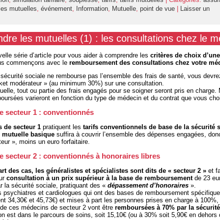
es mutuelles
,
événement
,
Information
,
Mutuelle
,
point de vue
|
Laisser un
re les mutuelles (1) : les consultations chez le 
elle série d’article pour vous aider à comprendre les
critères de choix d’une
us commençons avec le
remboursement des consultations
chez votre mé
 sécurité sociale ne rembourse pas l’ensemble des frais de santé, vous devre
cket modérateur » (au minimum 30%) sur une consultation.
elle, tout ou partie des frais engagés pour se soigner seront pris en charge. 
rsées varieront en fonction du type de médecin et du contrat que vous choi
 secteur 1 : conventionnés
 de secteur 1
pratiquent les
tarifs conventionnels de base de la sécurité 
e
mutuelle basique
suffira à couvrir l’ensemble des dépenses engagées, donc
eur », moins un euro forfaitaire.
 secteur 2 : conventionnés à honoraires libres
rt des cas, les généralistes et spécialistes sont dits de « secteur 2 »
et fa
eur
consultation à un prix supérieur à la base de remboursement
de 23 eu
 la sécurité sociale, pratiquant des «
dépassement d’honoraires
».
 psychiatres et cardiologues qui ont des bases de remboursement spécifiqu
nt 34,30€ et 45,73€) et mises à part les personnes prises en charge à 100%,
 de ces médecins de secteur 2 vont être
remboursées à 70% par la sécurité
’on est dans le parcours de soins, soit 15,10€ (ou à 30% soit 5,90€ en dehors