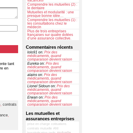
vacances!
Comprendre les mutuelles (2) :
le dentaire
Mutuelles et modularité : une
presque bonne idée…
Comprendre les mutuelles (1) :
les consultations chez le
médecin
Plus de trois entreprises
françaises sur quatre dotées
d’une assurance collective.
Commentaires récents
lolo91
on:
Prix des
médicaments, quand
comparaison devient raison
nte tant
Eureka
on:
Prix des
médicaments, quand
re en
comparaison devient raison
alains
on:
Prix des
médicaments, quand
comparaison devient raison
Lionel Sidoun
on:
Prix des
médicaments, quand
comparaison devient raison
Erwan
on:
Prix des
médicaments, quand
e
,
contrats
comparaison devient raison
Les mutuelles et
ance
,
assurances entreprises
prise en charge
cotisations
contrats mutuelle
ANI
mutuelle
hospitalisation
tarifs