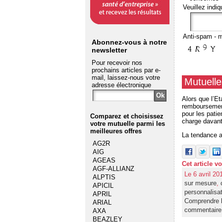
Veuillez indiq
Anti-spam - m
Abonnez-vous à notre
newsletter
Pour recevoir nos
prochains articles par e-
mail, laissez-nous votre
Mutuelle
adresse électronique
Alors que l’E
remboursement
pour les pati
Comparez et choisissez
charge davant
votre mutuelle
parmi les
meilleures offres
La tendance ac
AG2R
AIG
AGEAS
Cet article v
AGF-ALLIANZ
Le 6 avril 20
ALPTIS
sur mesure
,
APICIL
personnalisa
APRIL
Comprendre l
ARIAL
commentaire
AXA
BEAZLEY