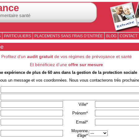
ance
émentaire santé
S
PARTICULIERS
PLACEMENTS SANS FRAIS D’ENTRÉE
BLOG
CONTACT
se
Profitez d’un
audit gratuit
de vos régimes de prévoyance et santé
Et bénéficiez d’une
offre sur mesure
e expérience de plus de 60 ans dans la gestion de la protection sociale
nous un message et vos coordonnées. Nous vous contacterons très prochain
Ville*
Prénom*
Email*
Moyenne
d'âge*