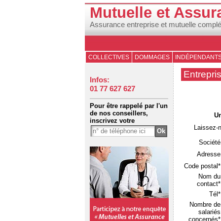
Mutuelle et Assur
Assurance entreprise et mutuelle compl
COLLECTIVES
DOMMAGES
INDÉPENDANT
Entrepri
Infos:
01 77 627 627
Pour être rappelé par l'un
de nos conseillers,
Un
inscrivez votre
Laissez-
Société
Adresse
Code postal*
Nom du
contact*
Tél*
Nombre de
salariés
concernés*