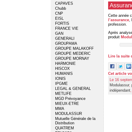
CAPAVES
Assuran
Chubb
CNP
Cette année c
EISL
l’assurance
,
FORTIS
profession.
FRANCE VIE
Après analyse
GAN
produit
Modul
GENERALI
GROUPAMA
GROUPE MALAKOFF
GROUPE MEDERIC
Lire la suit
GROUPE MORNAY
HARMONIE
HISCOX
Cet article v
HUMANIS
IONIS
Le 16 septem
IPGME
Modulassur
,
LEGAL & GENERAL
indépendant
METLIFE
MGD Prévoyance
MIEUX-ETRE
MMA
MODULASSUR
Mutuelle Générale de la
Distribution
QUATREM