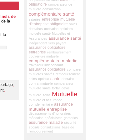
obligatoire
comparateur de
mutuelle
consultation
complémentaire santé
onnels de
entreprise
mutuelle
salariés
 de la
d'entreprise obligatoire
soins
dentaires
cotisation
opticiens
mutuelle santé
Mutuelles et
t le
assurance santé
Assurances
indépendant
tiers payant
assurance obligatoire
entreprise
remboursement
couverture mutuelle
complémentaire maladie
travailleur indépendant
assurance obligatoire
comparer
mutuelles santés
remboursement
santé
soins
optique
dentaire
contrat mutuelle
comparateur
ourtage
,
mutuelle santé
forfait
devis
nt
,
Mutuelle
mutuelle
soins
mutuelle et assurance
assurance
complémentaire
mutuelle entreprise
dépassements d'honoraires
médecins
spécialistes
garanties
assurance maladie
sécurité
sociale
consultations
base de
remboursement