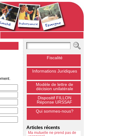
Fiscalité
Informations Juridiques
ement.
Modèle de lettre de
décision unilatérale
Dispositif FILLON
Réponse URSSAF
Qui sommes-nous?
Articles récents
Ma mutuelle ne prend pas de