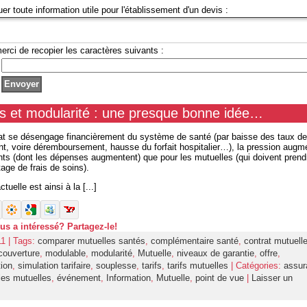
uer toute information utile pour l'établissement d'un devis :
erci de recopier les caractères suivants :
s et modularité : une presque bonne idée…
tat se désengage financièrement du système de santé (par baisse des taux de
, voire déremboursement, hausse du forfait hospitalier…), la pression augme
ents (dont les dépenses augmentent) que pour les mutuelles (qui doivent prend
age de frais de soins).
tuelle est ainsi à la [...]
ous a intéressé? Partagez-le!
11 | Tags:
comparer mutuelles santés
,
complémentaire santé
,
contrat mutuell
couverture
,
modulable
,
modularité
,
Mutuelle
,
niveaux de garantie
,
offre
,
tion
,
simulation tarifaire
,
souplesse
,
tarifs
,
tarifs mutuelles
| Catégories:
assur
es mutuelles
,
événement
,
Information
,
Mutuelle
,
point de vue
|
Laisser un