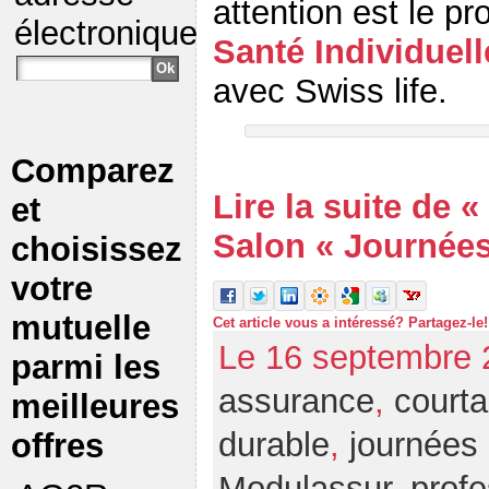
attention est le pr
électronique
Santé Individuell
avec Swiss life.
Comparez
Lire la suite de 
et
Salon « Journées
choisissez
votre
mutuelle
Cet article vous a intéressé? Partagez-le!
Le 16 septembre 
parmi les
assurance
,
court
meilleures
durable
,
journées
offres
Modulassur
,
profe