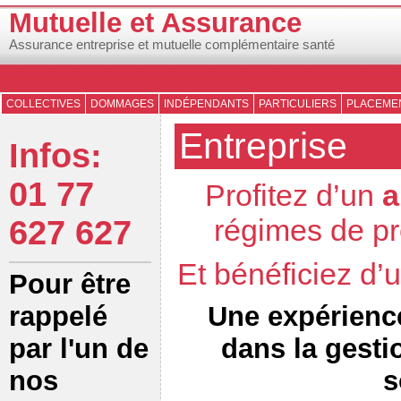
Mutuelle et Assurance
Assurance entreprise et mutuelle complémentaire santé
COLLECTIVES
DOMMAGES
INDÉPENDANTS
PARTICULIERS
PLACEMEN
Entreprise
Infos:
01 77
Profitez d’un
a
régimes de pr
627 627
Et bénéficiez d
Pour être
Une expérienc
rappelé
dans la gesti
par l'un de
s
nos