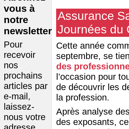
vous à
Assurance Sa
notre
Journées du 
newsletter
Pour
Cette année comm
recevoir
septembre, se tie
nos
des professionne
prochains
l’occasion pour to
articles par
de découvrir les 
e-mail,
la profession.
laissez-
Après analyse de
nous votre
des exposants, cel
adresse