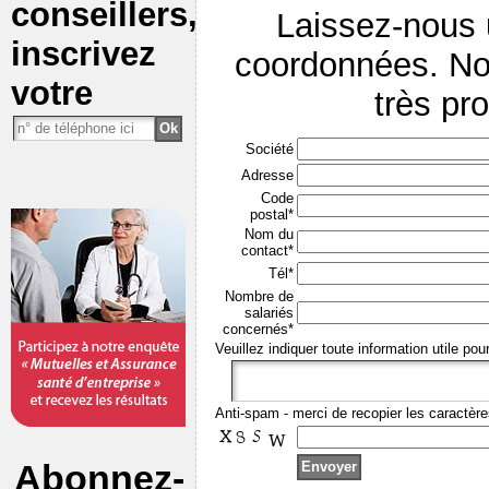
conseillers,
Laissez-nous
inscrivez
coordonnées. No
votre
très pr
Société
Adresse
Code
postal*
Nom du
contact*
Tél*
Nombre de
salariés
concernés*
Veuillez indiquer toute information utile pou
Anti-spam - merci de recopier les caractère
Abonnez-