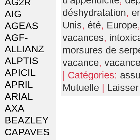
d’appendicite
,
dé
AG2R
déshydratation
,
e
AIG
Unis
,
été
,
Europe
AGEAS
AGF-
vacances
,
intoxic
ALLIANZ
morsures de serp
ALPTIS
vacance
,
vacanc
APICIL
| Catégories:
assu
APRIL
Mutuelle
|
Laisse
ARIAL
AXA
BEAZLEY
CAPAVES