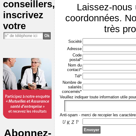
conseillers,
Laissez-nous
inscrivez
coordonnées. No
votre
très pr
Société
Adresse
Code
postal*
Nom du
contact*
Tél*
Nombre de
salariés
concernés*
Veuillez indiquer toute information utile pou
Anti-spam - merci de recopier les caractère
Abonnez-