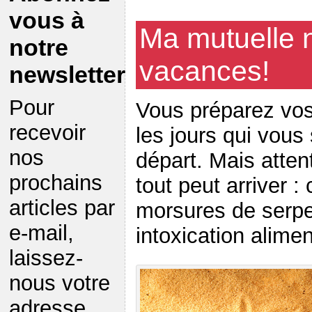
vous à
Ma mutuelle 
notre
vacances!
newsletter
Pour
Vous préparez vos
recevoir
les jours qui vous
nos
départ. Mais atten
prochains
tout peut arriver :
articles par
morsures de serpen
e-mail,
intoxication alime
laissez-
nous votre
adresse