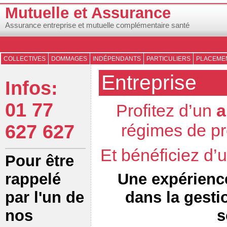
Mutuelle et Assurance
Assurance entreprise et mutuelle complémentaire santé
COLLECTIVES
DOMMAGES
INDÉPENDANTS
PARTICULIERS
PLACEMEN
Entreprise
Infos:
01 77
Profitez d’un
a
régimes de pr
627 627
Et bénéficiez d
Pour être
Une expérienc
rappelé
dans la gesti
par l'un de
s
nos