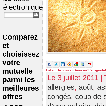
électronique
Comparez
et
choisissez
votre
mutuelle
Cet article vous a intéressé? Partagez-le!
Le 3 juillet 2011 |
parmi les
allergies
,
août
,
as
meilleures
offres
congés
,
coup de s