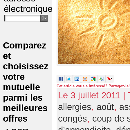
électronique
Comparez
et
choisissez
votre
mutuelle
Cet article vous a intéressé? Partagez-le!
Le 3 juillet 2011 |
parmi les
allergies
,
août
,
as
meilleures
offres
congés
,
coup de s