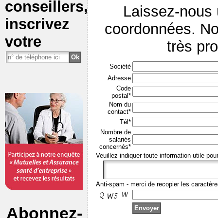
conseillers,
Laissez-nous
inscrivez
coordonnées. No
votre
très pr
Société
Adresse
Code
postal*
Nom du
contact*
Tél*
Nombre de
salariés
concernés*
Veuillez indiquer toute information utile pou
Anti-spam - merci de recopier les caractère
Abonnez-