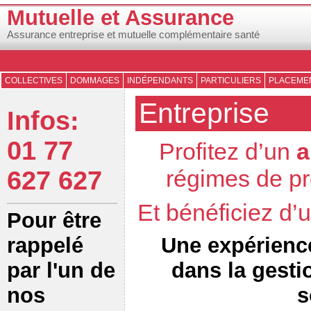
Mutuelle et Assurance
Assurance entreprise et mutuelle complémentaire santé
COLLECTIVES
DOMMAGES
INDÉPENDANTS
PARTICULIERS
PLACEMEN
Entreprise
Infos:
01 77
Profitez d’un
a
régimes de pr
627 627
Et bénéficiez d
Pour être
Une expérienc
rappelé
dans la gesti
par l'un de
s
nos