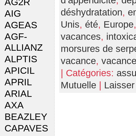
d’appendicite
,
dé
AG2R
déshydratation
,
e
AIG
Unis
,
été
,
Europe
AGEAS
AGF-
vacances
,
intoxic
ALLIANZ
morsures de serp
ALPTIS
vacance
,
vacanc
APICIL
| Catégories:
assu
APRIL
Mutuelle
|
Laisse
ARIAL
AXA
BEAZLEY
CAPAVES