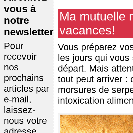
vous à
Ma mutuelle 
notre
vacances!
newsletter
Pour
Vous préparez vos
recevoir
les jours qui vous
nos
départ. Mais atten
prochains
tout peut arriver :
articles par
morsures de serpen
e-mail,
intoxication alime
laissez-
nous votre
adresse