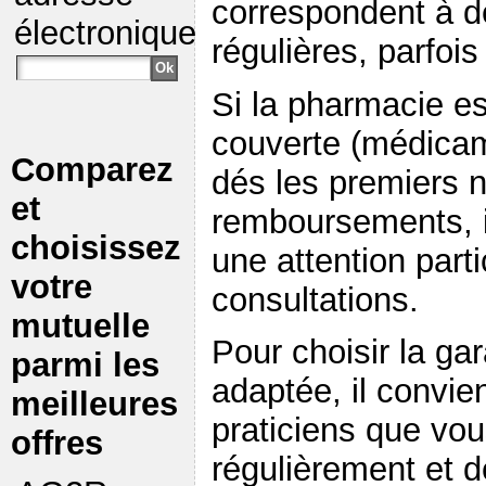
correspondent à 
électronique
régulières, parfo
Si la pharmacie e
couverte (médica
Comparez
dés les premiers 
et
remboursements, i
choisissez
une attention part
votre
consultations.
mutuelle
Pour choisir la ga
parmi les
adaptée, il convie
meilleures
praticiens que vo
offres
régulièrement et d