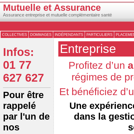
Mutuelle et Assurance
Assurance entreprise et mutuelle complémentaire santé
COLLECTIVES
DOMMAGES
INDÉPENDANTS
PARTICULIERS
PLACEMEN
Entreprise
Infos:
01 77
Profitez d’un
a
régimes de pr
627 627
Et bénéficiez d
Pour être
Une expérienc
rappelé
dans la gesti
par l'un de
s
nos