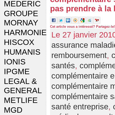
MEDERIC
pas prendre à la 
GROUPE
MORNAY
Cet article vous a intéressé? Partagez-le!
HARMONIE
Le 27 janvier 201
HISCOX
assurance maladi
HUMANIS
remboursement
,
IONIS
santés
,
compléme
IPGME
complémentaire e
LEGAL &
complémentaire m
GENERAL
complémentaire s
METLIFE
santé entreprise
,
MGD