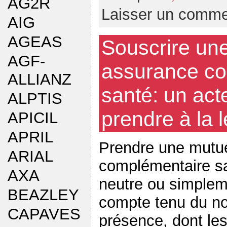
AG2R
Laisser un comme
AIG
AGEAS
Souscrire un
AGF-
assurance co
ALLIANZ
santé: un act
ALPTIS
prendre à la 
APICIL
APRIL
Prendre une mutue
ARIAL
complémentaire sa
AXA
neutre ou simpleme
BEAZLEY
compte tenu du no
CAPAVES
présence, dont les 