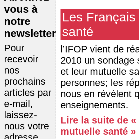
vous à
Les Français 
notre
santé
newsletter
Pour
l’IFOP vient de réa
recevoir
2010 un sondage s
nos
et leur mutuelle s
prochains
personnes; les ré
articles par
nous en révèlent 
e-mail,
enseignements.
laissez-
Lire la suite de «
nous votre
mutuelle santé »
adresse