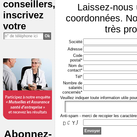
conseillers,
Laissez-nous
inscrivez
coordonnées. No
votre
très pr
Société
Adresse
Code
postal*
Nom du
contact*
Tél*
Nombre de
salariés
concernés*
Veuillez indiquer toute information utile pou
Anti-spam - merci de recopier les caractère
Abonnez-