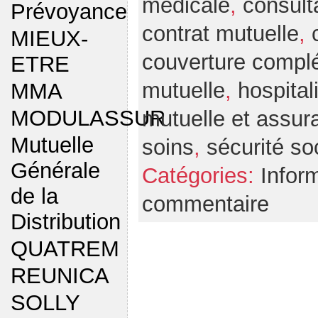
médicale
,
consult
Prévoyance
contrat mutuelle
,
MIEUX-
couverture compl
ETRE
mutuelle
,
hospital
MMA
MODULASSUR
mutuelle et assur
Mutuelle
soins
,
sécurité so
Générale
Catégories:
Infor
de la
commentaire
Distribution
QUATREM
REUNICA
SOLLY