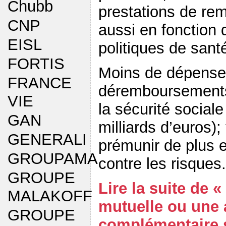
Chubb
prestations de re
CNP
aussi en fonction 
EISL
politiques de sant
FORTIS
Moins de dépense
FRANCE
déremboursements,
VIE
la sécurité social
GAN
milliards d’euros);
GENERALI
prémunir de plus 
GROUPAMA
contre les risques.
GROUPE
Lire la suite de 
MALAKOFF
mutuelle ou une
GROUPE
complémentaire s