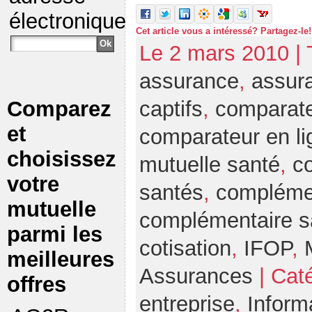
électronique
Cet article vous a intéressé? Partagez-le!
Le 2 mars 2010 |
assurance
,
assura
Comparez
captifs
,
comparate
et
comparateur en li
choisissez
mutuelle santé
,
c
votre
santés
,
compléme
mutuelle
complémentaire sa
parmi les
cotisation
,
IFOP
,
meilleures
Assurances
| Cat
offres
entreprise
,
Inform