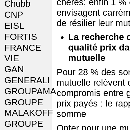
chères; enfin 1 %
Chubb
envisagent carrém
CNP
de résilier leur mu
EISL
FORTIS
La recherche d
qualité prix d
FRANCE
mutuelle
VIE
GAN
Pour 28 % des son
GENERALI
mutuelle relèvent 
GROUPAMA
compromis entre ga
GROUPE
prix payés : le rap
MALAKOFF
somme
GROUPE
Opter pour une mu