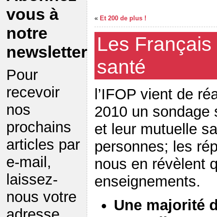
vous à
«
Et 200 de plus !
notre
Les Français 
newsletter
santé
Pour
recevoir
l’IFOP vient de réa
nos
2010 un sondage s
prochains
et leur mutuelle s
articles par
personnes; les ré
e-mail,
nous en révèlent 
laissez-
enseignements.
nous votre
Une majorité d
adresse