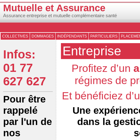
Mutuelle et Assurance
Assurance entreprise et mutuelle complémentaire santé
COLLECTIVES
DOMMAGES
INDÉPENDANTS
PARTICULIERS
PLACEMEN
Entreprise
Infos:
01 77
Profitez d’un
a
régimes de pr
627 627
Et bénéficiez d
Pour être
Une expérienc
rappelé
dans la gesti
par l'un de
s
nos