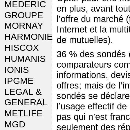
MEDERIC
en plus, avant tou
GROUPE
l’offre du marché 
MORNAY
Internet et la mul
HARMONIE
de mutuelles).
HISCOX
36 % des sondés 
HUMANIS
comparateurs comm
IONIS
informations, devi
IPGME
offres; mais de l’
LEGAL &
sondés se déclare
GENERAL
l’usage effectif de
METLIFE
pas qui n’est fran
MGD
seulement des rép