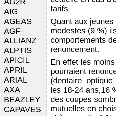
AG2R
tarifs.
AIG
Quant aux jeunes 
AGEAS
modestes (9 %) il
AGF-
comportements de r
ALLIANZ
renoncement.
ALPTIS
APICIL
En effet les moins
APRIL
pourraient renonc
ARIAL
(dentaire, optique,
AXA
les 18-24 ans,16 %
des coupes sombre
BEAZLEY
mutuelles en choi
CAPAVES