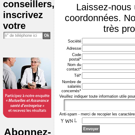
conseillers,
Laissez-nous
inscrivez
coordonnées. No
votre
très pr
Société
Adresse
Code
postal*
Nom du
contact*
Tél*
Nombre de
salariés
concernés*
Veuillez indiquer toute information utile pou
Anti-spam - merci de recopier les caractère
Abonnez-