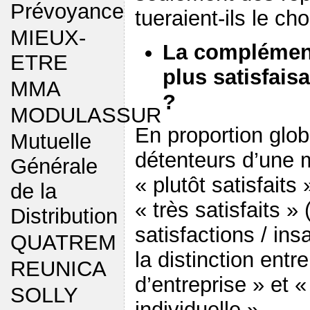
Prévoyance
tueraient-ils le cho
MIEUX-
La complément
ETRE
plus satisfaisa
MMA
?
MODULASSUR
En proportion glob
Mutuelle
détenteurs d’une 
Générale
« plutôt satisfai
de la
« très satisfaits »
Distribution
satisfactions / insa
QUATREM
la distinction ent
REUNICA
d’entreprise » et 
SOLLY
individuelle ».