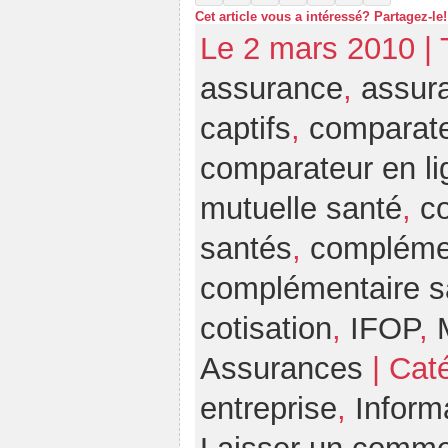
Cet article vous a intéressé? Partagez-le!
Le 2 mars 2010 |
assurance
,
assura
captifs
,
comparate
comparateur en li
mutuelle santé
,
c
santés
,
compléme
complémentaire sa
cotisation
,
IFOP
,
Assurances
| Cat
entreprise
,
Inform