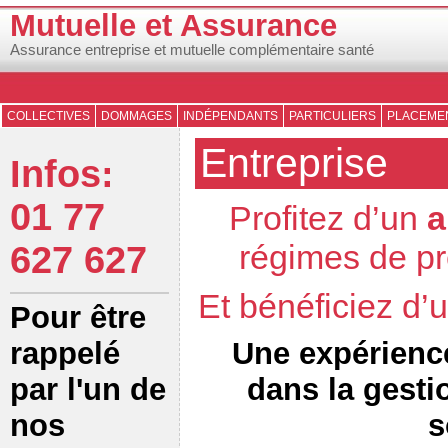
Mutuelle et Assurance
Assurance entreprise et mutuelle complémentaire santé
COLLECTIVES
DOMMAGES
INDÉPENDANTS
PARTICULIERS
PLACEMEN
Entreprise
Infos:
01 77
Profitez d’un
a
régimes de pr
627 627
Et bénéficiez d
Pour être
Une expérienc
rappelé
dans la gesti
par l'un de
s
nos