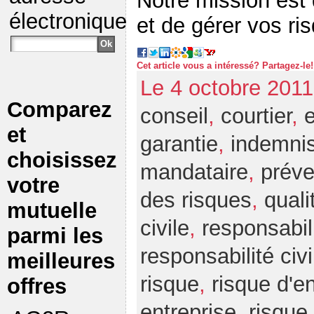
Notre mission est 
électronique
et de gérer vos risq
Cet article vous a intéressé? Partagez-le!
Le 4 octobre 2011
Comparez
conseil
,
courtier
,
e
et
garantie
,
indemnis
choisissez
mandataire
,
préve
votre
des risques
,
quali
mutuelle
civile
,
responsabili
parmi les
responsabilité civ
meilleures
risque
,
risque d'e
offres
entreprise
,
risque