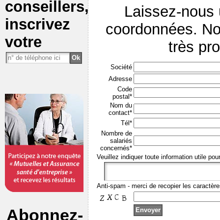
conseillers,
Laissez-nous
inscrivez
coordonnées. No
votre
très pr
Société
Adresse
Code
postal*
Nom du
contact*
Tél*
Nombre de
salariés
concernés*
Veuillez indiquer toute information utile pou
Anti-spam - merci de recopier les caractère
Abonnez-