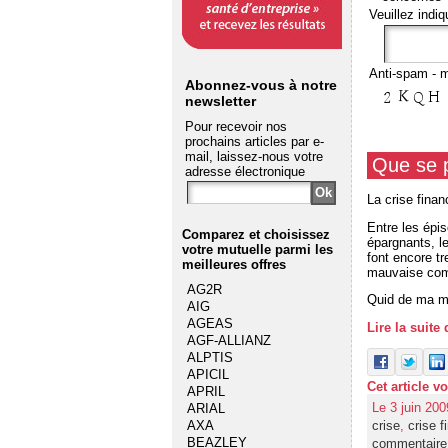
Veuillez indiq
Anti-spam - m
Abonnez-vous à notre
newsletter
Pour recevoir nos
prochains articles par e-
mail, laissez-nous votre
Que se pa
adresse électronique
La crise finan
Entre les épi
Comparez et choisissez
épargnants, le
votre mutuelle
parmi les
font encore tr
meilleures offres
mauvaise comp
AG2R
Quid de ma m
AIG
AGEAS
Lire la suite 
AGF-ALLIANZ
ALPTIS
APICIL
Cet article v
APRIL
Le 3 juin 200
ARIAL
crise
,
crise f
AXA
BEAZLEY
commentaire