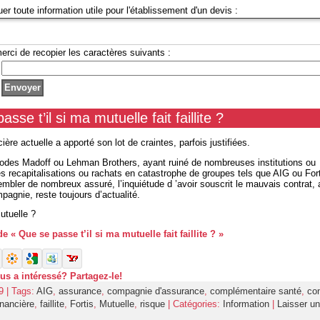
uer toute information utile pour l'établissement d'un devis :
erci de recopier les caractères suivants :
sse t’il si ma mutuelle fait faillite ?
cière actuelle a apporté son lot de craintes, parfois justifiées.
sodes Madoff ou Lehman Brothers, ayant ruiné de nombreuses institutions ou
s recapitalisations ou rachats en catastrophe de groupes tels que AIG ou Fort
embler de nombreux assuré, l’inquiétude d ’avoir souscrit le mauvais contrat, 
agnie, reste toujours d’actualité.
utuelle ?
de « Que se passe t’il si ma mutuelle fait faillite ? »
ous a intéressé? Partagez-le!
9 | Tags:
AIG
,
assurance
,
compagnie d'assurance
,
complémentaire santé
,
con
inancière
,
faillite
,
Fortis
,
Mutuelle
,
risque
| Catégories:
Information
|
Laisser un