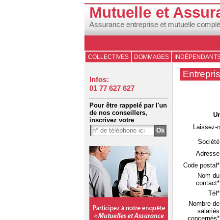
Mutuelle et Assur
Assurance entreprise et mutuelle compl
COLLECTIVES
DOMMAGES
INDÉPENDANT
Entrepri
Infos:
01 77 627 627
Pour être rappelé par l'un
de nos conseillers,
Un
inscrivez votre
Laissez-
Société
Adresse
Code postal*
Nom du
contact*
Tél*
Nombre de
salariés
concernés*