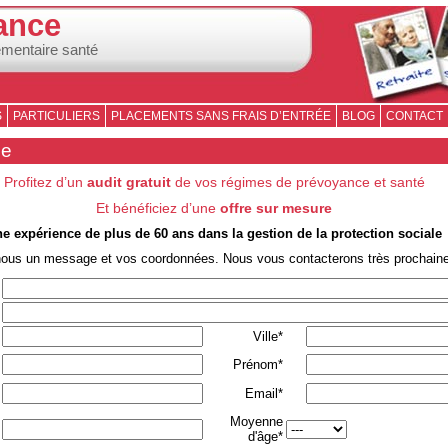
ance
émentaire santé
S
PARTICULIERS
PLACEMENTS SANS FRAIS D’ENTRÉE
BLOG
CONTACT
se
Profitez d’un
audit gratuit
de vos régimes de prévoyance et santé
Et bénéficiez d’une
offre sur mesure
e expérience de plus de 60 ans dans la gestion de la protection sociale
nous un message et vos coordonnées. Nous vous contacterons très prochain
Ville*
Prénom*
Email*
Moyenne
d'âge*