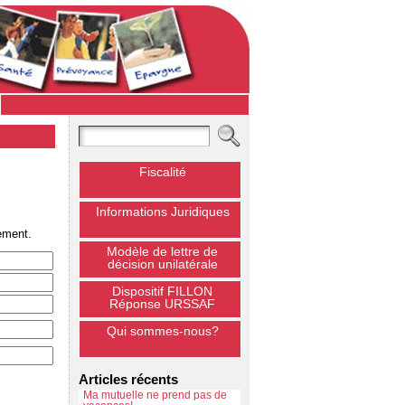
Fiscalité
Informations Juridiques
ement.
Modèle de lettre de
décision unilatérale
Dispositif FILLON
Réponse URSSAF
Qui sommes-nous?
Articles récents
Ma mutuelle ne prend pas de