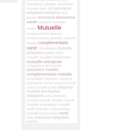
cotisations
cotisation
couverture
assurance
mutuelle
soins
ANI
obligatoire entreprise
tiers
assurance
assurance
payant
santé
comparer mutuelles
Mutuelle
santés
complémentaire
base de
remboursement
garanties
prise en
complémentaire
charge
santé
mutuelle
consultations
obligatoire
optique
devis
mutuelle
travailleur indépendant
mutuelle entreprise
comparateur de mutuelle
assurance maladie
complémentaire maladie
consultation
médecins
opticiens
spécialistes
forfait
remboursement
entreprise
soins
mutuelle santé
mutuelle d'entreprise
obligatoire
soins dentaires
contrats mutuelle
dentaire
contrat
mutuelle
comparateur mutuelle
santé
Mutuelles et Assurances
santé
mutuelle et assurance
assurance obligatoire
tarifs
salariés