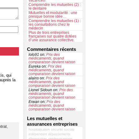
vacances!
Comprendre les mutuelles (2) :
le dentaire
Mutuelles et modularité : une
presque bonne idée…
Comprendre les mutuelles (1) :
les consultations chez le
médecin
Plus de trois entreprises
françaises sur quatre dotées
d’une assurance collective.
Commentaires récents
lolo91
on:
Prix des
médicaments, quand
comparaison devient raison
Eureka
on:
Prix des
médicaments, quand
comparaison devient raison
is, qui
alains
on:
Prix des
auprés la
médicaments, quand
comparaison devient raison
Lionel Sidoun
on:
Prix des
médicaments, quand
comparaison devient raison
Erwan
on:
Prix des
médicaments, quand
comparaison devient raison
Les mutuelles et
assurances entreprises
trat
,
hospitalisation
sécurité sociale
indépendant
dépassements
d'honoraires
remboursement