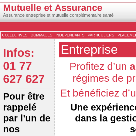
Mutuelle et Assurance
Assurance entreprise et mutuelle complémentaire santé
COLLECTIVES
DOMMAGES
INDÉPENDANTS
PARTICULIERS
PLACEMEN
Entreprise
Infos:
01 77
Profitez d’un
a
régimes de pr
627 627
Et bénéficiez d
Pour être
Une expérienc
rappelé
dans la gesti
par l'un de
s
nos