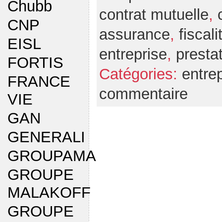
Chubb
contrat mutuelle
,
CNP
assurance
,
fiscali
EISL
entreprise
,
presta
FORTIS
Catégories:
entre
FRANCE
commentaire
VIE
GAN
GENERALI
GROUPAMA
GROUPE
MALAKOFF
GROUPE