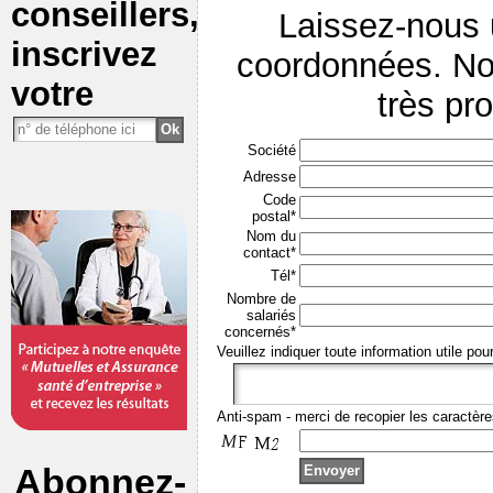
conseillers,
Laissez-nous
inscrivez
coordonnées. No
votre
très pr
Société
Adresse
Code
postal*
Nom du
contact*
Tél*
Nombre de
salariés
concernés*
Veuillez indiquer toute information utile pou
Anti-spam - merci de recopier les caractère
Abonnez-