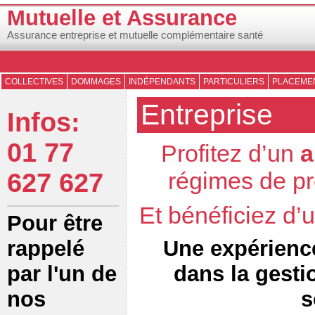
Mutuelle et Assurance
Assurance entreprise et mutuelle complémentaire santé
COLLECTIVES
DOMMAGES
INDÉPENDANTS
PARTICULIERS
PLACEMEN
Entreprise
Infos:
01 77
Profitez d’un
a
régimes de pr
627 627
Et bénéficiez d
Pour être
Une expérienc
rappelé
dans la gesti
par l'un de
s
nos