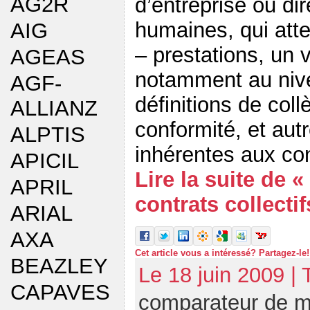
AG2R
d’entreprise ou di
humaines, qui atte
AIG
– prestations, un v
AGEAS
notamment au nive
AGF-
définitions de col
ALLIANZ
conformité, et aut
ALPTIS
inhérentes aux con
APICIL
Lire la suite de 
APRIL
contrats collectif
ARIAL
AXA
Cet article vous a intéressé? Partagez-le!
BEAZLEY
Le 18 juin 2009 |
CAPAVES
comparateur de m