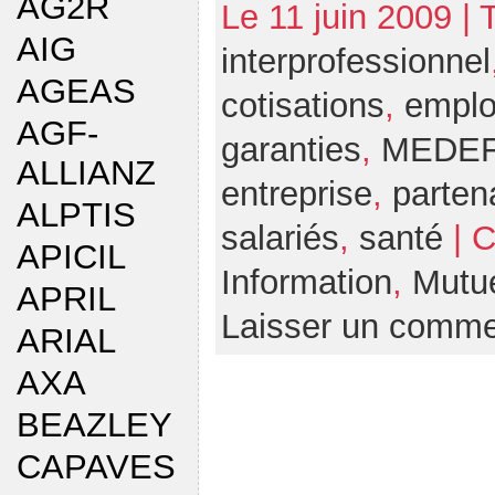
AG2R
Le 11 juin 2009 |
AIG
interprofessionnel
AGEAS
cotisations
,
emplo
AGF-
garanties
,
MEDE
ALLIANZ
entreprise
,
parten
ALPTIS
salariés
,
santé
| C
APICIL
Information
,
Mutue
APRIL
Laisser un comme
ARIAL
AXA
BEAZLEY
CAPAVES