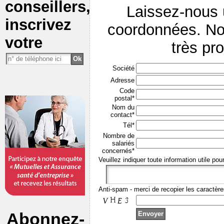
conseillers,
Laissez-nous
inscrivez
coordonnées. No
votre
très pr
Société
Adresse
Code
postal*
Nom du
contact*
Tél*
Nombre de
salariés
concernés*
Veuillez indiquer toute information utile pou
Anti-spam - merci de recopier les caractère
Abonnez-