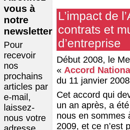
vous à
L’impact de l’
notre
contrats et m
newsletter
d’entreprise
Pour
recevoir
Début 2008, le Me
nos
«
Accord Nationa
prochains
du 11 janvier 2008
articles par
Cet accord qui dev
e-mail,
un an après, a été 
laissez-
nous en sommes à 
nous votre
2009, et ce n’est 
adresse