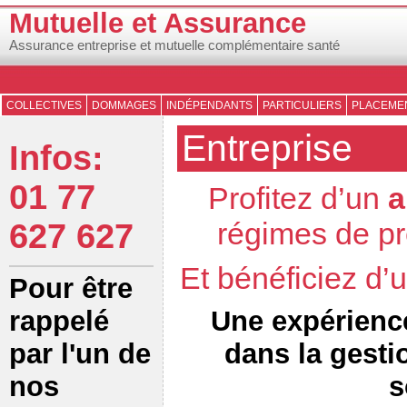
Mutuelle et Assurance
Assurance entreprise et mutuelle complémentaire santé
COLLECTIVES
DOMMAGES
INDÉPENDANTS
PARTICULIERS
PLACEMEN
Entreprise
Infos:
01 77
Profitez d’un
a
régimes de pr
627 627
Et bénéficiez d
Pour être
Une expérienc
rappelé
dans la gesti
par l'un de
s
nos