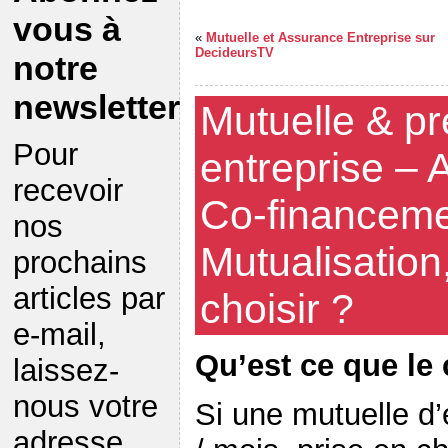
vous à
«
Mutuelle et Assurance Entreprise sur
DecideursTV
notre
newsletter
Mutuelle & p
Pour
entreprise – A
recevoir
Co-financeme
nos
Mutualisation,
prochains
articles par
choisir ?
e-mail,
Qu’est ce que le
laissez-
nous votre
Si une mutuelle d’
adresse