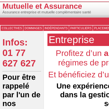
Mutuelle et Assurance
Assurance entreprise et mutuelle complémentaire santé
COLLECTIVES
DOMMAGES
INDÉPENDANTS
PARTICULIERS
PLACEMEN
Entreprise
Infos:
01 77
Profitez d’un
a
régimes de pr
627 627
Et bénéficiez d
Pour être
Une expérienc
rappelé
dans la gesti
par l'un de
s
nos