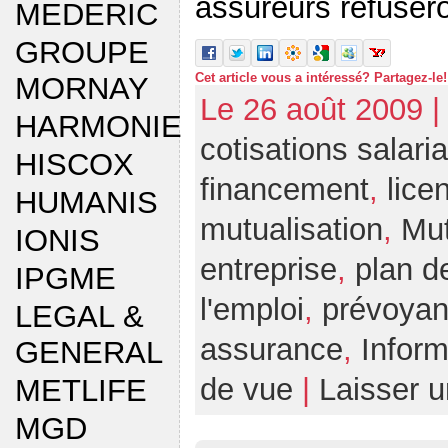
assureurs refusero
MEDERIC
GROUPE
Cet article vous a intéressé? Partagez-le!
MORNAY
Le 26 août 2009 |
HARMONIE
cotisations salari
HISCOX
financement
,
lice
HUMANIS
mutualisation
,
Mut
IONIS
entreprise
,
plan d
IPGME
l'emploi
,
prévoya
LEGAL &
assurance
,
Inform
GENERAL
de vue
|
Laisser 
METLIFE
MGD