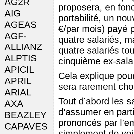
AG2R
proposera, en fonc
AIG
portabilité, un no
AGEAS
€/par mois) payé p
AGF-
quatre salariés, m
ALLIANZ
quatre salariés to
ALPTIS
cinquième ex-salar
APICIL
Cela explique pour
APRIL
sera rarement cho
ARIAL
Tout d’abord les s
AXA
d’assumer en part
BEAZLEY
prononcés par l’em
CAPAVES
simplement de voi