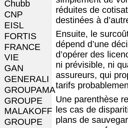
Chubb
réduites de cotisat
CNP
destinées à d’autr
EISL
Ensuite, le surcoû
FORTIS
dépend d’une déci
FRANCE
d’opérer des licen
VIE
ni prévisible, ni qu
GAN
assureurs, qui pro
GENERALI
tarifs probablemen
GROUPAMA
Une parenthèse res
GROUPE
les cas de disparit
MALAKOFF
plans de sauvegard
GROUPE