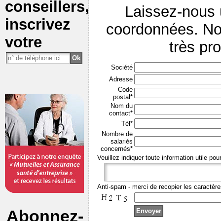
conseillers,
Laissez-nous
inscrivez
coordonnées. No
votre
très pr
Société
Adresse
Code
postal*
Nom du
contact*
Tél*
Nombre de
salariés
concernés*
Veuillez indiquer toute information utile pou
Anti-spam - merci de recopier les caractère
Abonnez-