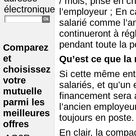
/ mois, prise en c
électronique
l’employeur ; En c
salarié comme l’a
continueront à rég
pendant toute la pé
Comparez
et
Qu’est ce que la
choisissez
Si cette même ent
votre
salariés, et qu’un e
mutuelle
financement sera 
parmi les
l’ancien employeur
meilleures
toujours en poste.
offres
En clair, la comp