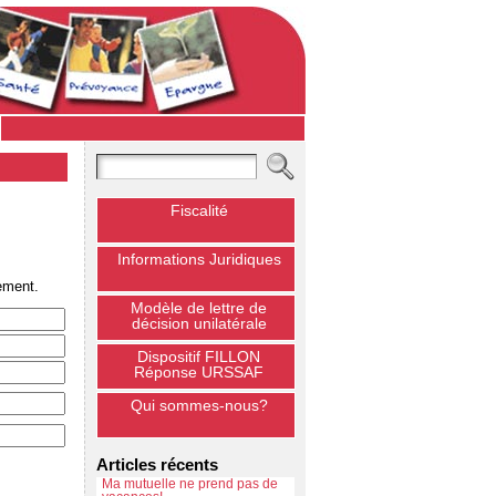
Fiscalité
Informations Juridiques
ement.
Modèle de lettre de
décision unilatérale
Dispositif FILLON
Réponse URSSAF
Qui sommes-nous?
Articles récents
Ma mutuelle ne prend pas de