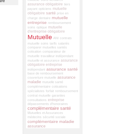
ire
assurance obligatoire
tiers
mutuelle
payant
opticiens
santé
obligatoire
prise en
mutuelle
charge
dentaire
entreprise
remboursement
mutuelle
soins
optique
d'entreprise obligatoire
Mutuelle
ANI
contrats
mutuelle
soins
tarifs
salariés
comparer mutuelles santés
cotisation
comparateur de
mutuelle
travailleur indépendant
assurance
mutuelle et assurance
obligatoire entreprise
assurance santé
indépendant
base de remboursement
assurance
couverture mutuelle
maladie
mutuelle santé
complémentaire
cotisations
spécialistes
forfait
remboursement
contrat mutuelle
garanties
entreprise
consultations
dépassements d'honoraires
complémentaire santé
Mutuelles et Assurances
médecins
sécurité sociale
complémentaire maladie
assurance