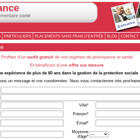
ance
émentaire santé
S
PARTICULIERS
PLACEMENTS SANS FRAIS D’ENTRÉE
BLOG
CONTACT
se
Profitez d’un
audit gratuit
de vos régimes de prévoyance et santé
Et bénéficiez d’une
offre sur mesure
e expérience de plus de 60 ans dans la gestion de la protection sociale
nous un message et vos coordonnées. Nous vous contacterons très prochain
Ville*
Prénom*
Email*
Moyenne
d'âge*