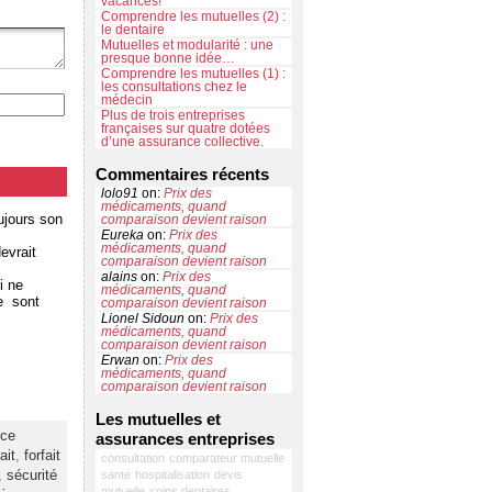
vacances!
Comprendre les mutuelles (2) :
le dentaire
Mutuelles et modularité : une
presque bonne idée…
Comprendre les mutuelles (1) :
les consultations chez le
médecin
Plus de trois entreprises
françaises sur quatre dotées
d’une assurance collective.
Commentaires récents
lolo91
on:
Prix des
médicaments, quand
ujours son
comparaison devient raison
Eureka
on:
Prix des
médicaments, quand
evrait
comparaison devient raison
alains
on:
Prix des
i ne
médicaments, quand
le sont
comparaison devient raison
Lionel Sidoun
on:
Prix des
médicaments, quand
comparaison devient raison
Erwan
on:
Prix des
médicaments, quand
comparaison devient raison
Les mutuelles et
nce
assurances entreprises
ait
,
forfait
consultation
comparateur mutuelle
,
sécurité
santé
hospitalisation
devis
mutuelle
soins dentaires