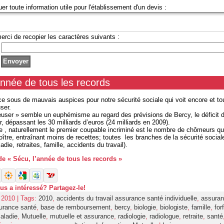
uer toute information utile pour l'établissement d'un devis :
erci de recopier les caractères suivants :
année de tous les records
e sous de mauvais auspices pour notre sécurité sociale qui voit encore et to
user.
euser » semble un euphémisme au regard des prévisions de Bercy, le déficit d
r, dépassant les 30 milliards d’euros (24 milliards en 2009).
se , naturellement le premier coupable incriminé est le nombre de chômeurs qu
oître, entraînant moins de recettes; toutes les branches de la sécurité socia
die, retraites, famille, accidents du travail).
 de « Sécu, l’année de tous les records »
ous a intéressé? Partagez-le!
r 2010 | Tags:
2010
,
accidents du travail assurance santé individuelle
,
assura
urance santé
,
base de remboursement
,
bercy
,
biologie
,
biologiste
,
famille
,
forf
aladie
,
Mutuelle
,
mutuelle et assurance
,
radiologie
,
radiologue
,
retraite
,
santé