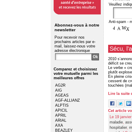
Veuillez indiq
Anti-spam - m
Abonnez-vous à notre
newsletter
Pour recevoir nos
prochains articles par e-
mail, laissez-nous votre
Sécu, l’
adresse électronique
2010 s’annonc
déficit se cre
Le verbe « cr
Comparez et choisissez
plutôt explose
votre mutuelle
parmi les
En pleine cri
meilleures offres
cessent de cr
touchées (mala
AG2R
AIG
Lire la suite
AGEAS
AGF-ALLIANZ
ALPTIS
APICIL
Cet article v
APRIL
Le 19 janvie
ARIAL
maladie
,
ass
AXA
hospitalier
,
m
BEAZLEY