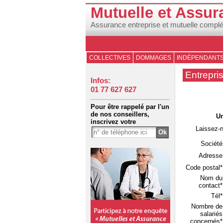
Mutuelle et Assur
Assurance entreprise et mutuelle compl
COLLECTIVES
DOMMAGES
INDÉPENDANT
Entrepri
Infos:
01 77 627 627
Pour être rappelé par l'un
de nos conseillers,
Un
inscrivez votre
Laissez-
Société
Adresse
Code postal*
Nom du
contact*
Tél*
Nombre de
salariés
concernés*