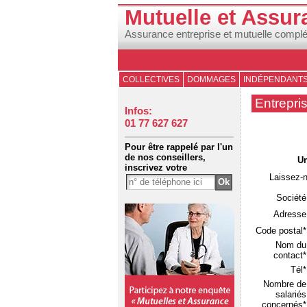
Mutuelle et Assur
Assurance entreprise et mutuelle compl
COLLECTIVES
DOMMAGES
INDÉPENDANT
Entrepri
Infos:
01 77 627 627
Pour être rappelé par l'un
de nos conseillers,
Un
inscrivez votre
Laissez-
Société
Adresse
Code postal*
Nom du
contact*
Tél*
Nombre de
salariés
concernés*