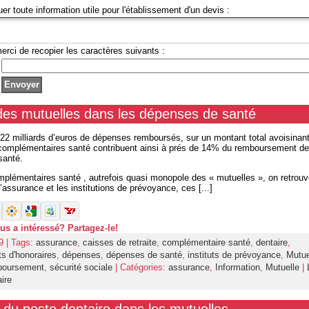
uer toute information utile pour l'établissement d'un devis :
erci de recopier les caractères suivants :
des mutuelles dans les dépenses de santé
22 milliards d’euros de dépenses remboursés, sur un montant total avoisinan
s complémentaires santé contribuent ainsi à prés de 14% du remboursement d
santé.
plémentaires santé , autrefois quasi monopole des « mutuelles », on retrouv
assurance et les institutions de prévoyance, ces [...]
ous a intéressé? Partagez-le!
9 | Tags:
assurance
,
caisses de retraite
,
complémentaire santé
,
dentaire
,
 d'honoraires
,
dépenses
,
dépenses de santé
,
instituts de prévoyance
,
Mutue
boursement
,
sécurité sociale
| Catégories:
assurance
,
Information
,
Mutuelle
|
ire