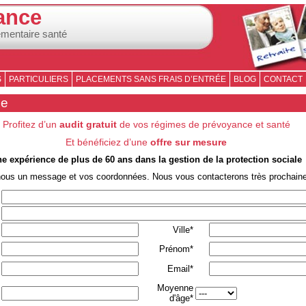
ance
émentaire santé
S
PARTICULIERS
PLACEMENTS SANS FRAIS D’ENTRÉE
BLOG
CONTACT
se
Profitez d’un
audit gratuit
de vos régimes de prévoyance et santé
Et bénéficiez d’une
offre sur mesure
e expérience de plus de 60 ans dans la gestion de la protection sociale
nous un message et vos coordonnées. Nous vous contacterons très prochain
Ville*
Prénom*
Email*
Moyenne
d'âge*