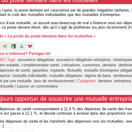
 du poste dentaire dans les mutuelles
 l’autre, le poste dentaire est caractérisé par de grandes inégalités tarifaires, 
tant le coût des mutuelles individuelles que des mutuelles d’entreprise.
ice d’une mutuelle, un assuré aura beaucoup de mal a financer seul ses dép
t ce poste devient élevé, dés qu’il s’agit de prothèses (ou plus récemment) d’
 de « Le poids du poste dentaire dans les mutuelles »
ous a intéressé? Partagez-le!
09 | Tags:
assurance obligatoire
,
assurance obligatoire entreprise
,
céramique
ire maladie
,
complémentaire santé
,
cotisations
,
couronnes
,
dentaire
,
dentiste
épenses de santé
,
garanties
,
implants
,
Mutuelle
,
mutuelle d'entreprise obligat
eprise
,
mutuelle individuelle
,
mutuelle obligatoire
,
régime de base
,
rembourse
 par une mutuelle
,
taux de remboursement
| Catégories:
dentaire
,
entreprise
,
Mutuelle
|
Laisser un commentaire
oujours opportun de souscrire une mutuelle entrepri
dépenses de santé correspondaient à 11,4 % des dépenses de santé des fran
re est passé à 12,1 %, et devrait continuer à évoluer dans des proportions sim
es dépenses de santé et les transferts des dépenses vers les mutuelles, rend
..]