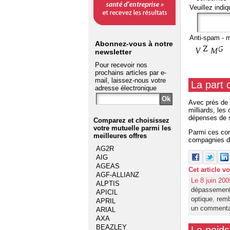
Veuillez indiq
Anti-spam - m
Abonnez-vous à notre
newsletter
Pour recevoir nos
prochains articles par e-
mail, laissez-nous votre
La part 
adresse électronique
Avec prés de 
milliards, le
dépenses de 
Comparez et choisissez
votre mutuelle
parmi les
Parmi ces com
meilleures offres
compagnies d’
AG2R
AIG
AGEAS
Cet article v
AGF-ALLIANZ
Le 8 juin 200
ALPTIS
dépassements
APICIL
optique
,
rem
APRIL
un commenta
ARIAL
AXA
BEAZLEY