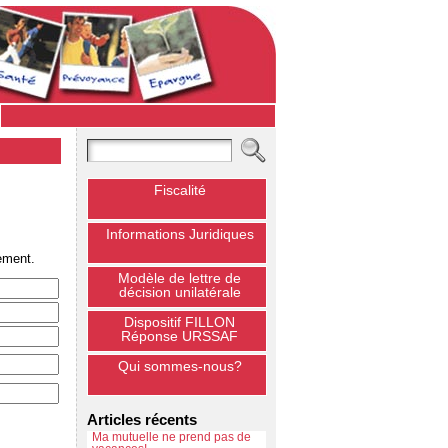
Fiscalité
Informations Juridiques
ement.
Modèle de lettre de
décision unilatérale
Dispositif FILLON
Réponse URSSAF
Qui sommes-nous?
Articles récents
Ma mutuelle ne prend pas de