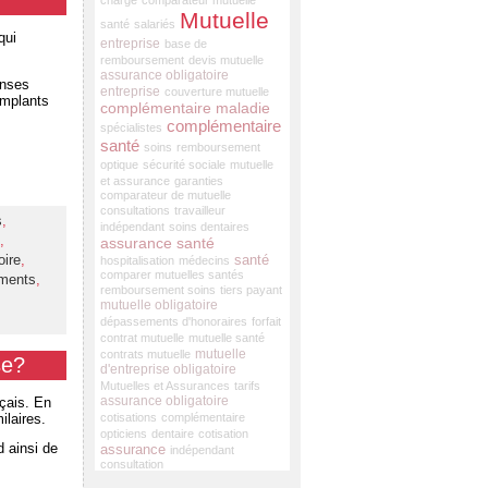
charge
comparateur mutuelle
Mutuelle
santé
salariés
qui
entreprise
base de
remboursement
devis mutuelle
assurance obligatoire
enses
entreprise
couverture mutuelle
implants
complémentaire maladie
complémentaire
spécialistes
santé
soins
remboursement
optique
sécurité sociale
mutuelle
et assurance
garanties
comparateur de mutuelle
consultations
travailleur
s
,
indépendant
soins dentaires
,
assurance santé
oire
,
santé
hospitalisation
médecins
comparer mutuelles santés
ments
,
remboursement soins
tiers payant
mutuelle obligatoire
dépassements d'honoraires
forfait
contrat mutuelle
mutuelle santé
mutuelle
contrats mutuelle
se?
d'entreprise obligatoire
Mutuelles et Assurances
tarifs
assurance obligatoire
çais. En
ilaires.
cotisations
complémentaire
opticiens
dentaire
cotisation
 ainsi de
assurance
indépendant
consultation