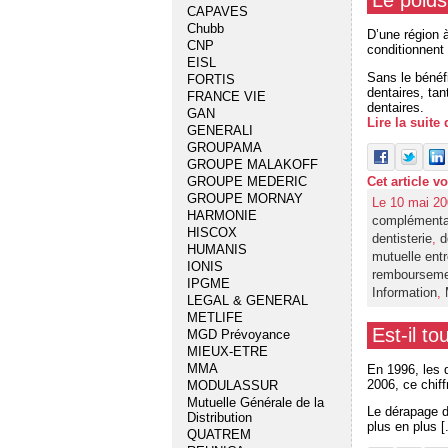
Le poids
CAPAVES
Chubb
D’une région à
CNP
conditionnent 
EISL
Sans le bénéf
FORTIS
dentaires, tan
FRANCE VIE
dentaires.
GAN
Lire la suite
GENERALI
GROUPAMA
GROUPE MALAKOFF
Cet article v
GROUPE MEDERIC
GROUPE MORNAY
Le 10 mai 20
HARMONIE
complémenta
HISCOX
dentisterie
,
d
HUMANIS
mutuelle entr
IONIS
remboursemet
IPGME
Information
,
LEGAL & GENERAL
METLIFE
Est-il t
MGD Prévoyance
MIEUX-ETRE
MMA
En 1996, les 
2006, ce chiff
MODULASSUR
Mutuelle Générale de la
Le dérapage d
Distribution
plus en plus [.
QUATREM