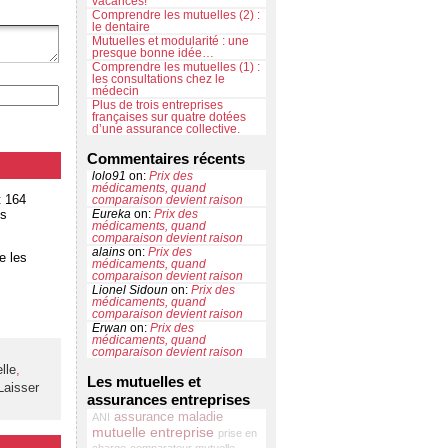
vacances!
Comprendre les mutuelles (2) :
le dentaire
Mutuelles et modularité : une
presque bonne idée…
Comprendre les mutuelles (1) :
les consultations chez le
médecin
Plus de trois entreprises
françaises sur quatre dotées
d’une assurance collective.
Commentaires récents
lolo91
on:
Prix des
médicaments, quand
t 164
comparaison devient raison
es
Eureka
on:
Prix des
médicaments, quand
comparaison devient raison
alains
on:
Prix des
e les
médicaments, quand
comparaison devient raison
Lionel Sidoun
on:
Prix des
médicaments, quand
comparaison devient raison
Erwan
on:
Prix des
médicaments, quand
comparaison devient raison
lle
,
Les mutuelles et
Laisser
assurances entreprises
assurance maladie
ANI
mutuelle entreprise
prise en