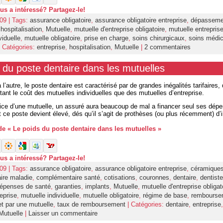
ous a intéressé? Partagez-le!
09 | Tags:
assurance obligatoire
,
assurance obligatoire entreprise
,
dépasseme
,
hospitalisation
,
Mutuelle
,
mutuelle d'entreprise obligatoire
,
mutuelle entrepris
viduelle
,
mutuelle obligatoire
,
prise en charge
,
soins chirurgicaux
,
soins médi
 Catégories:
entreprise
,
hospitalisation
,
Mutuelle
|
2 commentaires
 du poste dentaire dans les mutuelles
 l’autre, le poste dentaire est caractérisé par de grandes inégalités tarifaires, 
tant le coût des mutuelles individuelles que des mutuelles d’entreprise.
ice d’une mutuelle, un assuré aura beaucoup de mal a financer seul ses dép
t ce poste devient élevé, dés qu’il s’agit de prothèses (ou plus récemment) d’
 de « Le poids du poste dentaire dans les mutuelles »
ous a intéressé? Partagez-le!
09 | Tags:
assurance obligatoire
,
assurance obligatoire entreprise
,
céramique
ire maladie
,
complémentaire santé
,
cotisations
,
couronnes
,
dentaire
,
dentiste
épenses de santé
,
garanties
,
implants
,
Mutuelle
,
mutuelle d'entreprise obligat
eprise
,
mutuelle individuelle
,
mutuelle obligatoire
,
régime de base
,
rembourse
 par une mutuelle
,
taux de remboursement
| Catégories:
dentaire
,
entreprise
,
Mutuelle
|
Laisser un commentaire