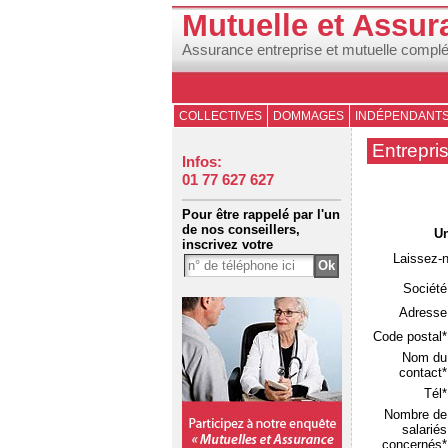
Mutuelle et Assur
Assurance entreprise et mutuelle compl
COLLECTIVES
DOMMAGES
INDÉPENDANT
Entrepri
Infos:
01 77 627 627
Pour être rappelé par l'un
de nos conseillers,
Un
inscrivez votre
Laissez-
Société
Adresse
Code postal*
Nom du
contact*
Tél*
Nombre de
salariés
concernés*