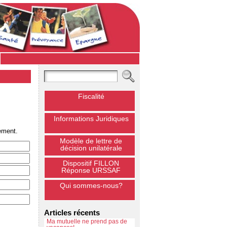
Fiscalité
Informations Juridiques
ement.
Modèle de lettre de
décision unilatérale
Dispositif FILLON
Réponse URSSAF
Qui sommes-nous?
Articles récents
Ma mutuelle ne prend pas de