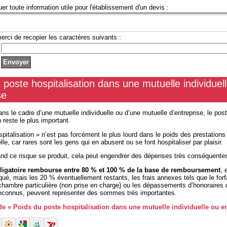
uer toute information utile pour l'établissement d'un devis :
erci de recopier les caractères suivants :
 poste hospitalisation dans une mutuelle individuel
se
ns le cadre d’une mutuelle individuelle ou d’une mutuelle d’entreprise, le pos
n reste le plus important.
pitalisation » n’est pas forcément le plus lourd dans le poids des prestation
le, car rares sont les gens qui en abusent ou se font hospitaliser par plaisir.
and ce risque se produit, cela peut engendrer des dépenses très conséquente
ligatoire rembourse entre 80 % et 100 % de la base de remboursement
, 
iqué, mais les 20 % éventuellement restants, les frais annexes tels que le forf
 chambre particulière (non prise en charge) ou les dépassements d’honoraires 
reconnus, peuvent représenter des sommes très importantes.
 de « Poids du poste hospitalisation dans une mutuelle individuelle ou en