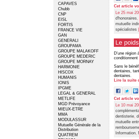
CAPAVES
Cet article v
Chubb
Le 25 mai 20
CNP
d'honoraires
EISL
mutuelle indi
FORTIS
spécialistes
|
FRANCE VIE
GAN
GENERALI
Le poids
GROUPAMA
GROUPE MALAKOFF
D’une région à
GROUPE MEDERIC
conditionnent 
GROUPE MORNAY
Sans le bénéf
HARMONIE
dentaires, tan
HISCOX
dentaires.
HUMANIS
Lire la suite
IONIS
IPGME
LEGAL & GENERAL
Cet article v
METLIFE
MGD Prévoyance
Le 10 mai 20
MIEUX-ETRE
complémenta
MMA
dentisterie
,
d
MODULASSUR
mutuelle entr
Mutuelle Générale de la
remboursemet
Distribution
Information
,
QUATREM