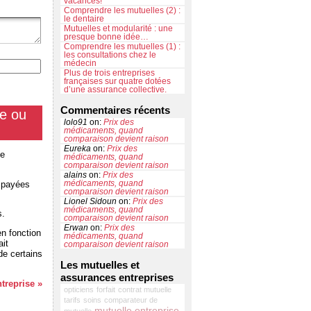
vacances!
Comprendre les mutuelles (2) :
le dentaire
Mutuelles et modularité : une
presque bonne idée…
Comprendre les mutuelles (1) :
les consultations chez le
médecin
Plus de trois entreprises
françaises sur quatre dotées
d’une assurance collective.
Commentaires récents
le ou
lolo91
on:
Prix des
médicaments, quand
comparaison devient raison
Eureka
on:
Prix des
te
médicaments, quand
comparaison devient raison
alains
on:
Prix des
s payées
médicaments, quand
comparaison devient raison
Lionel Sidoun
on:
Prix des
médicaments, quand
s.
comparaison devient raison
Erwan
on:
Prix des
en fonction
médicaments, quand
ait
comparaison devient raison
de certains
Les mutuelles et
assurances entreprises
treprise »
opticiens
forfait
contrat mutuelle
tarifs
soins
comparateur de
mutuelle entreprise