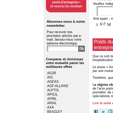
Veuillez indiq
Anti-spam - m
Abonnez-vous à notre
newsletter
Pour recevoir nos
prochains articles par e-
mail, laissez-nous votre
Poids du
adresse électronique
entrepri
Que ce soit da
Comparez et choisissez
hospitalisatio
votre mutuelle
parmi les
meilleures offres
Le poste « hos
par une mutuel
AG2R
AIG
Toutefois, qu
AGEAS
L
e régime ob
AGF-ALLIANZ
de l’acte prat
ALPTIS
journalier, de
APICIL
spécialistes 
APRIL
Lire la suite
ARIAL
AXA
BEAZLEY