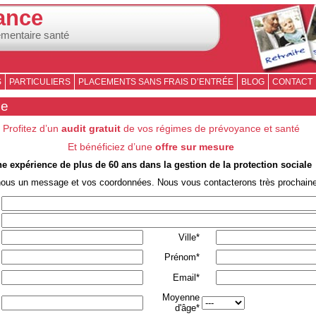
ance
émentaire santé
S
PARTICULIERS
PLACEMENTS SANS FRAIS D’ENTRÉE
BLOG
CONTACT
se
Profitez d’un
audit gratuit
de vos régimes de prévoyance et santé
Et bénéficiez d’une
offre sur mesure
e expérience de plus de 60 ans dans la gestion de la protection sociale
nous un message et vos coordonnées. Nous vous contacterons très prochain
Ville*
Prénom*
Email*
Moyenne
d'âge*