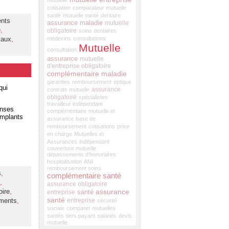
mutuelle
cotisation
comparateur mutuelle
santé
mutuelle santé
dentaire
nts
assurance maladie
mutuelle
e
,
obligatoire
soins dentaires
caux
,
médecins
consultations
Mutuelle
consultation
assurance
mutuelle
d'entreprise obligatoire
complémentaire maladie
garanties
remboursement
optique
qui
assurance
contrats mutuelle
obligatoire
spécialistes
travailleur indépendant
enses
complémentaire
mutuelle et
implants
assurance
base de
remboursement
cotisations
prise
en charge
Mutuelles et
Assurances
indépendant
couverture mutuelle
dépassements d'honoraires
hospitalisation
ANI
remboursement soins
s
,
complémentaire santé
,
assurance obligatoire
assurance
oire
,
santé
entreprise
santé
entreprise
ments
,
sécurité
sociale
comparer mutuelles
santés
tiers payant
salariés
devis
mutuelle