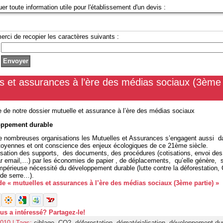
uer toute information utile pour l'établissement d'un devis :
erci de recopier les caractères suivants :
s et assurances à l’ère des médias sociaux (3ème
ie de notre dossier mutuelle et assurance à l’ère des médias sociaux
oppement durable
e nombreuses organisations les Mutuelles et Assurances s’engagent aussi d
oyennes et ont conscience des enjeux écologiques de ce 21ème siècle.
isation des supports, des documents, des procédures (cotisations, envoi des
 email,…) par les économies de papier , de déplacements, qu’elle génère, s’
impérieuse nécessité du développement durable (lutte contre la déforestation,
 de serre…).
 de « mutuelles et assurances à l’ère des médias sociaux (3ème partie) »
ous a intéressé? Partagez-le!
010 | Tags:
ciblage
,
CO2
,
déforestation
,
dématérialisation
,
développement du