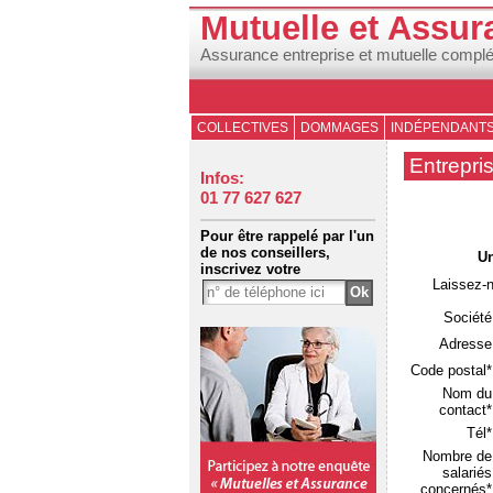
Mutuelle et Assur
Assurance entreprise et mutuelle compl
COLLECTIVES
DOMMAGES
INDÉPENDANT
Entrepri
Infos:
01 77 627 627
Pour être rappelé par l'un
de nos conseillers,
Un
inscrivez votre
Laissez-
Société
Adresse
Code postal*
Nom du
contact*
Tél*
Nombre de
salariés
concernés*