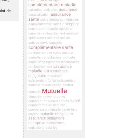
d'entreprise obligatoire
complémentaire maladie
assurance
garanties
cotisation
oint de
assurance
hospitalisation
santé
soins dentaires
médecins
entreprise
complémentaire
soins
couverture mutuelle
opticiens
base de remboursement
dentaire
spécialistes
sécurité sociale
optique
devis mutuelle
complémentaire santé
remboursement soins
contrats
mutuelle
consultations
mutuelle
santé
dépassements d'honoraires
assurance
remboursement
maladie
assurance
ANI
obligatoire
travailleur
indépendant
forfait
indépendant
mutuelle et assurance
contrat
Mutuelle
mutuelle
Mutuelles et Assurances
santé
comparer mutuelles santés
comparateur de mutuelle
comparateur mutuelle santé
tiers
mutuelle obligatoire
payant
assurance obligatoire
entreprise
consultation
cotisations
salariés