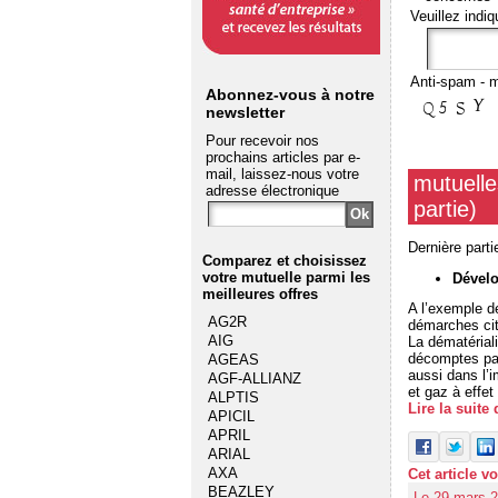
Veuillez indiq
Anti-spam - m
Abonnez-vous à notre
newsletter
Pour recevoir nos
prochains articles par e-
mail, laissez-nous votre
mutuelle
adresse électronique
partie)
Dernière part
Comparez et choisissez
votre mutuelle
parmi les
Dével
meilleures offres
A l’exemple d
AG2R
démarches cit
AIG
La dématérial
décomptes par
AGEAS
aussi dans l’
AGF-ALLIANZ
et gaz à effet
ALPTIS
Lire la suite
APICIL
APRIL
ARIAL
AXA
Cet article v
BEAZLEY
Le 29 mars 2