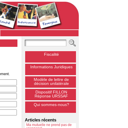
Fiscalité
Informations Juridiques
ement.
Modèle de lettre de
décision unilatérale
Dispositif FILLON
Réponse URSSAF
Qui sommes-nous?
Articles récents
Ma mutuelle ne prend pas de