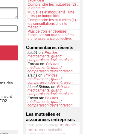
vacances!
Comprendre les mutuelles (2) :
le dentaire
Mutuelles et modularité : une
presque bonne idée…
Comprendre les mutuelles (1) :
les consultations chez le
médecin
Plus de trois entreprises
françaises sur quatre dotées
d’une assurance collective.
Commentaires récents
lolo91
on:
Prix des
médicaments, quand
comparaison devient raison
Eureka
on:
Prix des
médicaments, quand
comparaison devient raison
alains
on:
Prix des
médicaments, quand
comparaison devient raison
ans des
Lionel Sidoun
on:
Prix des
médicaments, quand
comparaison devient raison
inscrit
Erwan
on:
Prix des
 CO2
médicaments, quand
comparaison devient raison
Les mutuelles et
assurances entreprises
mutuelle
tarifs
prise en charge
entreprise
mutuelle
rable
,