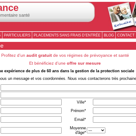
ance
émentaire santé
S
PARTICULIERS
PLACEMENTS SANS FRAIS D’ENTRÉE
BLOG
CONTACT
se
Profitez d’un
audit gratuit
de vos régimes de prévoyance et santé
Et bénéficiez d’une
offre sur mesure
e expérience de plus de 60 ans dans la gestion de la protection sociale
nous un message et vos coordonnées. Nous vous contacterons très prochain
Ville*
Prénom*
Email*
Moyenne
d'âge*