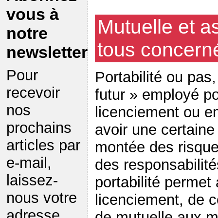
vous à
Mutuelle et a
notre
tous concerné
newsletter
Pour
Portabilité ou pas
recevoir
futur » employé p
nos
licenciement ou e
prochains
avoir une certaine
articles par
montée des risque
e-mail,
des responsabilité
laissez-
portabilité permet
nous votre
licenciement, de c
adresse
de mutuelle aux 