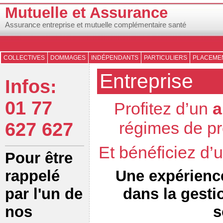
Mutuelle et Assurance
Assurance entreprise et mutuelle complémentaire santé
COLLECTIVES
DOMMAGES
INDÉPENDANTS
PARTICULIERS
PLACEMEN
Entreprise
Infos:
01 77
Profitez d’un
a
régimes de pr
627 627
Et bénéficiez d
Pour être
Une expérienc
rappelé
dans la gesti
par l'un de
s
nos