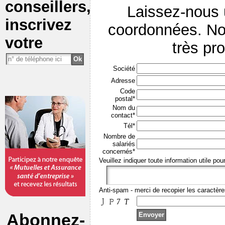
conseillers,
Laissez-nous
inscrivez
coordonnées. No
votre
très pr
Société
Adresse
Code
postal*
Nom du
contact*
Tél*
Nombre de
salariés
concernés*
Veuillez indiquer toute information utile pou
Anti-spam - merci de recopier les caractère
Abonnez-