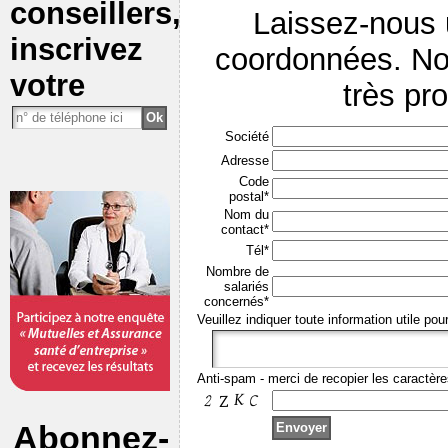
conseillers,
Laissez-nous
inscrivez
coordonnées. No
votre
très pr
Société
Adresse
Code
postal*
Nom du
contact*
Tél*
Nombre de
salariés
concernés*
Veuillez indiquer toute information utile pou
Anti-spam - merci de recopier les caractère
Abonnez-