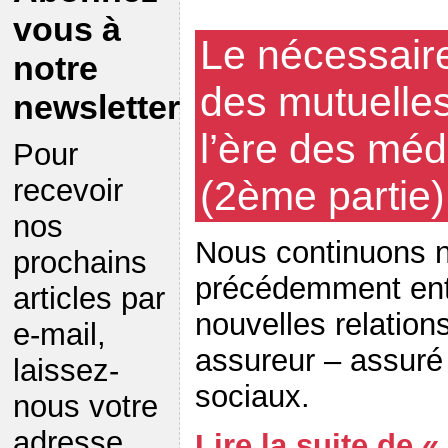
vous à
Le nécessair
notre
des mutuelle
newsletter
l’ère des méd
Pour
(2ème partie)
recevoir
nos
Nous continuons n
prochains
précédemment ent
articles par
nouvelles relation
e-mail,
assureur – assuré
laissez-
sociaux.
nous votre
adresse
Lire la suite de 