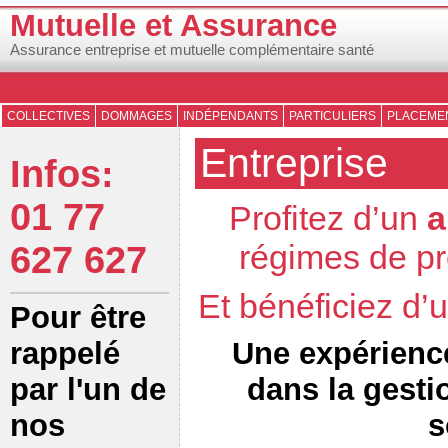
Mutuelle et Assurance
Assurance entreprise et mutuelle complémentaire santé
COLLECTIVES
DOMMAGES
INDÉPENDANTS
PARTICULIERS
PLACEMEN
Entreprise
Infos:
01 77
Profitez d’un
a
régimes de pr
627 627
Et bénéficiez d
Pour être
Une expérienc
rappelé
dans la gesti
par l'un de
s
nos