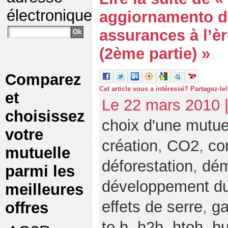
électronique
aggiornamento d
assurances à l’è
(2ème partie) »
Comparez
Cet article vous a intéressé? Partagez-le!
et
Le 22 mars 2010 
choisissez
choix d'une mutue
votre
création
,
CO2
,
co
mutuelle
déforestation
,
dém
parmi les
développement du
meilleures
effets de serre
,
ga
offres
to h
,
h2h
,
htoh
,
h