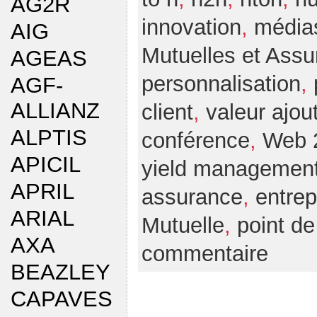
AG2R
innovation
,
média
AIG
Mutuelles et Ass
AGEAS
personnalisation
,
AGF-
ALLIANZ
client
,
valeur ajou
ALPTIS
conférence
,
Web 
APICIL
yield managemen
APRIL
assurance
,
entrep
ARIAL
Mutuelle
,
point de
AXA
commentaire
BEAZLEY
CAPAVES