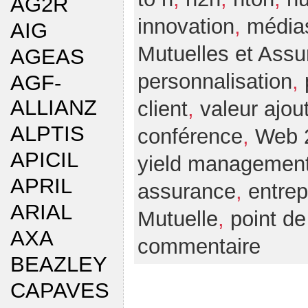
AG2R
innovation
,
média
AIG
Mutuelles et Ass
AGEAS
personnalisation
,
AGF-
ALLIANZ
client
,
valeur ajou
ALPTIS
conférence
,
Web 
APICIL
yield managemen
APRIL
assurance
,
entrep
ARIAL
Mutuelle
,
point de
AXA
commentaire
BEAZLEY
CAPAVES