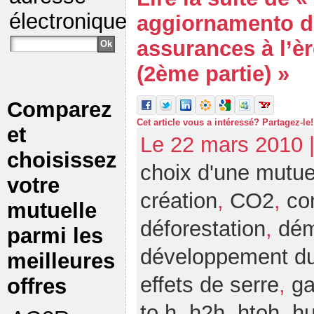
électronique
aggiornamento d
assurances à l’è
(2ème partie) »
Comparez
Cet article vous a intéressé? Partagez-le!
et
Le 22 mars 2010 
choisissez
choix d'une mutue
votre
création
,
CO2
,
co
mutuelle
déforestation
,
dém
parmi les
développement du
meilleures
effets de serre
,
ga
offres
to h
,
h2h
,
htoh
,
h