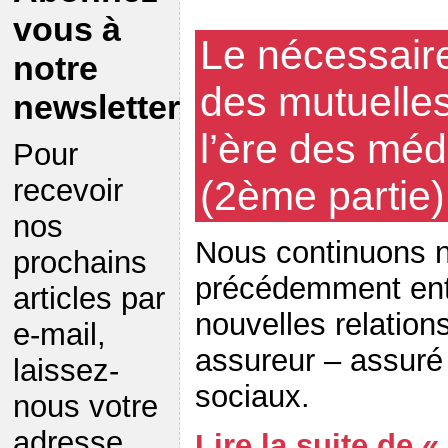
vous à
Le nécessair
notre
des mutuelle
newsletter
l’ère des méd
Pour
(2ème partie)
recevoir
nos
Nous continuons n
prochains
précédemment ent
articles par
nouvelles relation
e-mail,
assureur – assuré
laissez-
sociaux.
nous votre
adresse
Lire la suite de 