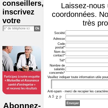
conseillers,
Laissez-nous
inscrivez
coordonnées. No
votre
très pr
Société
Adresse
Code
postal*
Nom du
contact*
Tél*
Nombre de
salariés
concernés*
Veuillez indiquer toute information utile pou
Anti-spam - merci de recopier les caractère
Abonnez-