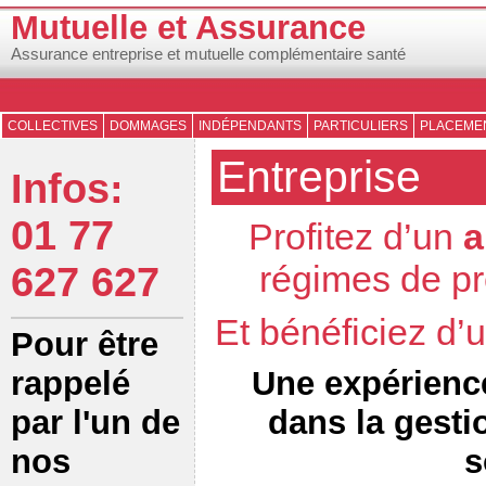
Mutuelle et Assurance
Assurance entreprise et mutuelle complémentaire santé
COLLECTIVES
DOMMAGES
INDÉPENDANTS
PARTICULIERS
PLACEMEN
Entreprise
Infos:
01 77
Profitez d’un
a
régimes de pr
627 627
Et bénéficiez d
Pour être
Une expérienc
rappelé
dans la gesti
par l'un de
s
nos