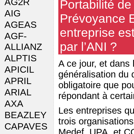
AG2R
Portabilité de
AIG
Prévoyance En
AGEAS
entreprise es
AGF-
par l’ANI ?
ALLIANZ
ALPTIS
A ce jour, et dans 
APICIL
généralisation du d
APRIL
obligatoire que pou
ARIAL
répondant à certai
AXA
Les entreprises qu
BEAZLEY
trois organisation
CAPAVES
Medef, UPA, et C