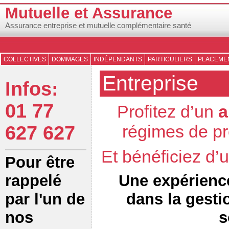
Mutuelle et Assurance
Assurance entreprise et mutuelle complémentaire santé
COLLECTIVES
DOMMAGES
INDÉPENDANTS
PARTICULIERS
PLACEMEN
Entreprise
Infos:
01 77
Profitez d’un
a
régimes de pr
627 627
Et bénéficiez d
Pour être
Une expérienc
rappelé
dans la gesti
par l'un de
s
nos