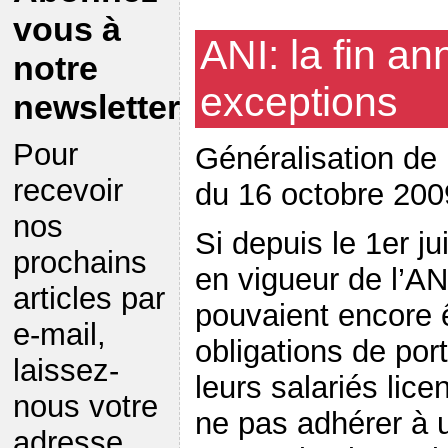
vous à
ANI: la fin a
notre
exceptions
newsletter
Pour
Généralisation de 
recevoir
du 16 octobre 200
nos
Si depuis le 1er ju
prochains
en vigueur de l’AN
articles par
pouvaient encore 
e-mail,
obligations de port
laissez-
leurs salariés lic
nous votre
ne pas adhérer à 
adresse