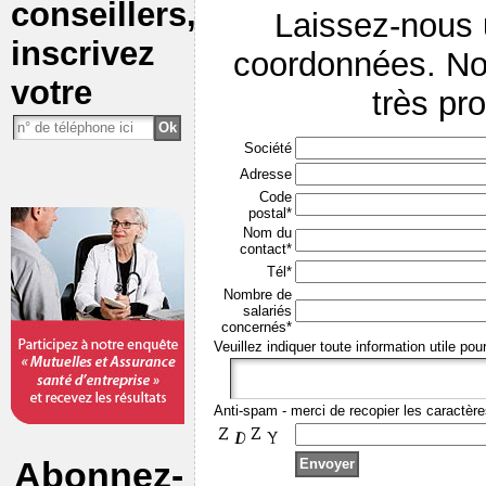
conseillers,
Laissez-nous
inscrivez
coordonnées. No
votre
très pr
Société
Adresse
Code
postal*
Nom du
contact*
Tél*
Nombre de
salariés
concernés*
Veuillez indiquer toute information utile pou
Anti-spam - merci de recopier les caractère
Abonnez-